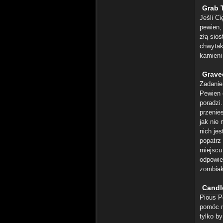
Grab 
Jeśli Ci
pewien,
złą sios
chwytak
kamieni
Grave
Zadanie
Pewien 
poradzi.
przenie
jak nie
nich je
popatrz
miejscu
odpowie
zombiak
Candl
Pious Pe
pomóc m
tylko b