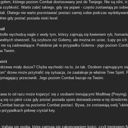
 golem, którego poziom Combat dostosowany jest do Twojego. Nie są silni, i
ła szybkość. Warto zabić takiego, gdy się pojawi - często zostawiają po sobi
tali. Dlatego nie warto pozostawiać postaci samej sobie podczas wydobywani
nie gdy postać posiada niski level.
oll
 trolle wychodzą nagle z wody tym, którzy zajmują się łowieniem ryb, homaró
wodnych stworzeń. Są szybsze niż Golemy, ale można im uciec. Łupy po ich 
y nie są zadowalające. Podobnie jak w przypadku Golema - jego poziom Comb
na Twoim.
irit
drzewa miały dusze? Chyba wychodzi na to, że tak. Osobom zajmującym si
om" drzew może przytrafić się sytuacja, że zaatakuje je właśnie Tree Spirit.
wymagający przeciwnik. Jego poziom Combat bazuje na Twoim.
jawa to od razu może kojarzyć się z osobami trenującymi Modlitwę (Preying).
ją się co jakiś czas gdy postać posiada sporo doświadczenia w tej dziedzinie.
Combat bazuje na poziomie Combat postaci. Bywa, że zostawiają swój "ubiór
h przypadkach połowę crystal key.
 trafiają się osobą, które zajmują się zakopywaniem kości, czyli treningiem 