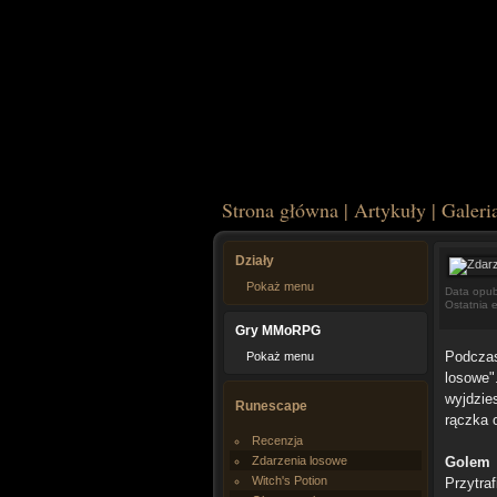
Strona główna
|
Artykuły
|
Galeri
Działy
Pokaż menu
Data opub
Ostatnia 
Gry MMoRPG
Podczas
Pokaż menu
losowe"
wyjdzie
Runescape
rączka 
Recenzja
Zdarzenia losowe
Golem
Witch's Potion
Przytra