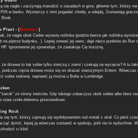
ty Guard
ą się nagle i zaczynają marudzić o zasadach w grze, głównie tym, którzy nie 
 PIN w banku. Wystarczy z nimi pogadać chwilę, a odejdą. Zostawiają gracz
y Book.
 Plant - (
Members
)
ak, że nagle obok Ciebie wyrasta roślinka (podziw bierze jak roślinka wyrośni
b na piętrze budynku...). Lepiej zerwać jej owoc, daje nieco punktów do Run 
 HP. Ignorowanie jej spowoduje, że zaatakuje Cię trucizną.
 że drzewa to tak sobie tylko sterczą z ziemi i czekają na wycięcie? A tu taki
, podczas cięcia drzewa może się on okazać starożytnym Entem. Wówczas
ić sobie siekierę, naprawić ją można u Boba w Lumbridge.
icken
 "żarcik" ze strony twórców. Gdy takiego zobaczysz obok siebie albo bierz no
bo staw czoła dobremu przeciwnikowi.
ing Rock
fia się tym, którzy zajmują się wydobywaniem rud metali z skał. Co jakiś cza
cząć dymić, lepiej ją wówczas zostawić w spokoju, jeśli nie to wybuchnie. 
kodzić ci kilof.