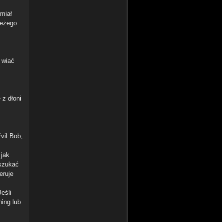
 miał
ieżego
 wiać
 z dłoni
vil Bob,
 jak
 szukać
eruje
eśli
ing lub