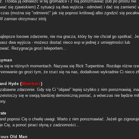
z. Trzeba ją odnaleźć w tej gromadce i z nią porozmawiać (lub po prostu nie
ować się zjawiskiem) Z sytuacji są dwa wyjścia - odmówić i dać się zamienić
ś czas (można się "odmienić" jak się poprosi królową) albo zgodzić się pocał
 W zamian otrzymasz strój
jlepsze losowe zdarzenie, nie ma gracza, który by nie chciał go spotkać. Jeś
asz dwa wyjścia - możesz dostać nieco exp w jednej z umiejętności lub
ować. Rezygnacja grozi teleportem...
ayman
fia się w różnych momentach. Nazywa się Rick Turpentine. Rozdaje różne rze
norowanie go grozi tym, że rzuci się na nas, dodatkowo wykradnie Ci nieco zł
 and Hyde (
Members
)
 zabawne zdarzenie. Gdy się Ci "objawi" lepiej szybko z nim porozmawiaj, ina
przeistoczy się w swoją bardziej demoniczną postać, a wówczas nie będzie mi
ony.
rate
and poprosi Cię o chwilę uwagi. Warto z nim porozmawiać. Jeżeli go zignoruj
e Cię, a ponoć piraci słyną z zadziorności...
ious Old Man