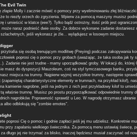
The Evil Twin
ę złapie Molly i zacznie mówić o pomocy przy wyeliminowaniu złej bliźniaczki
 że to niezły orzech do zgryzienia. Wpierw za pomocą maszyny musisz podni
trę i umieścić w klatce (eee?). Tylko bądź ostrożny, ilość prób jest ograniczon
 może naraz podnieść dwie osoby. Za dobrze wykonane zadanie dostaniesz 
 szlachetnych, jeśli wykonasz je źle... wylądujesz w losowym miejscu.
digger
 przytrafia się osobą trenującym modlitwę (Preying) podczas zakopywania ko
człowiek poprosi cię o pomoc przy grobach (uważając, że taka osoba jak ty s
..). Zadanie nie jest trudne - mamy uporządkować groby. W lokacji do, której 
sie masz do dyspozycji Mauzoleum, coś na styl tymczasowego banku, przyda
 masz miejsca na trumny. Najpierw wyjmij wszystkie trumny, następnie sprawd
st (zapamiętaj charakterystyczne elementy w trumnach, na przykład kilof), nas
 na kamienie nagrobne, jeśli na jednym z nich jest przykładowy kilof to umie
 tą właśnie trumnę. Musisz po prostu przyporządkować odpowiednie trumny d
dnich nagrobków. Poprawność sprawdź u Leo. W nagrodę otrzymasz ubranie
a albo odblokują się "zombie emotes".
elight
te poprosi Cię o pomoc i godnie zapłaci jeśli jej mu udzielisz. Konkretnie m
u przy zapalaniu wielkiego świecznika. Za pomocą menu ustawiaj świecę, p
y za długo jej nie trzymać za blisko, inaczej będziesz musiał zaczynać od no