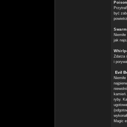
Poison
Przytraf
być zab
powietrz
Swarm
Niemiłe
jak najs
Whirlp
Zdarza 
i poryw
Evil 
Niemiłe 
najpier
niewolni
kamień.
ryby. Ka
ugotowa
(odgoto
wykonał
Magic e