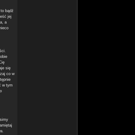
 to bądź
eść jej
a, a
nieco
ści.
obie
Cię
je się
zaj co w
tępnie
ść w tym
o
usimy
amiętaj
wa.