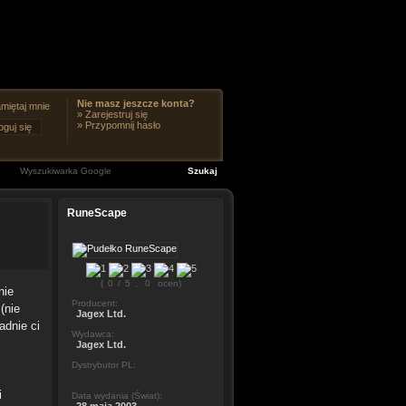
Nie masz jeszcze konta?
miętaj mnie
»
Zarejestruj się
»
Przypomnij hasło
RuneScape
(
0
/
5
,
0
ocen)
nie
Producent:
(nie
Jagex Ltd.
adnie ci
Wydawca:
Jagex Ltd.
Dystrybutor PL:
i
Data wydania (Świat):