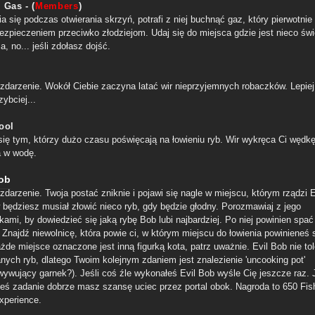
 Gas - (
Members
)
ia się podczas otwierania skrzyń, potrafi z niej buchnąć gaz, który pierwotnie
ezpieczeniem przeciwko złodziejom. Udaj się do miejsca gdzie jest nieco św
a, no... jeśli zdołasz dojść.
 zdarzenie. Wokół Ciebie zaczyna latać wir nieprzyjemnych robaczków. Lepiej
zybciej...
ool
się tym, którzy dużo czasu poświęcają na łowieniu ryb. Wir wykręca Ci wędkę
a w wodę.
Bob
zdarzenie. Twoja postać zniknie i pojawi się nagle w miejscu, którym rządzi E
w będziesz musiał złowić nieco ryb, gdy będzie głodny. Porozmawiaj z jego
kami, by dowiedzieć się jaką rybę Bob lubi najbardziej. Po niej powinien spać
 Znajdź niewolnicę, która powie ci, w którym miejscu do łowienia powinieneś
żde miejsce oznaczone jest inną figurką kota, patrz uważnie. Evil Bob nie tol
nych ryb, dlatego Twoim kolejnym zdaniem jest znalezienie 'uncooking pot'
wywujący garnek?). Jeśli coś źle wykonałeś Evil Bob wyśle Cię jeszcze raz. J
eś zadanie dobrze masz szansę uciec przez portal obok. Nagroda to 650 Fish
xperience.