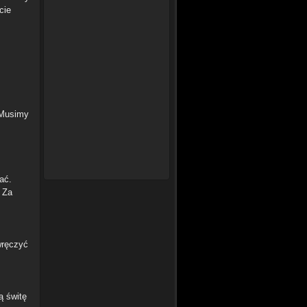
cie
. Musimy
ać.
 Za
wręczyć
ą świtę