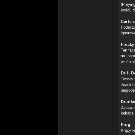
(Preying
kości, 
Certer
Podejrz
ignorow
Freaky
Ten face
mu pomó
wieśnia
Drill 
Tworzy 
Jeżeli 
nagrodę
Drunke
Zabawne
kebaba 
Frog
Krąży l