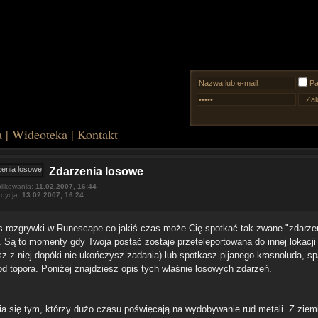
Pa
a
|
Wideoteka
|
Kontakt
Zdarzenia losowe
likowania:
11.02.2007, 16:44
edycja:
13.02.2007, 16:24
 rozgrywki w Runescape co jakiś czas może Cię spotkać tak zwane "zdarze
. Są to momenty gdy Twoja postać zostaje przeteleportowana do innej lokacji 
sz z niej dopóki nie ukończysz zadania) lub spotkasz pijanego krasnoluda, sp
od topora. Poniżej znajdziesz opis tych właśnie losowych zdarzeń.
fia się tym, którzy dużo czasu poświęcają na wydobywanie rud metali. Z ziem