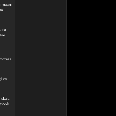
ustawili
om
e na
oraz
 możesz
gi za
s skała
Wybuch