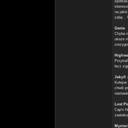
spotkas
interes
na jaki
żabę...
Genie
Chyba na
ukaże m
zrezygn
Highw
Przytra
lecz zig
Jekyll
Kolejne
chwili 
nastawi
Lost Pi
Cap'n H
zaatakuj
Myster