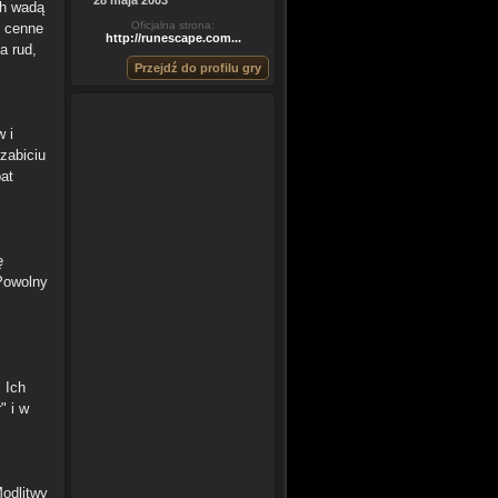
28 maja 2003
ch wadą
Oficjalna strona:
e cenne
http://runescape.com...
a rud,
Przejdź do profilu gry
w i
zabiciu
at
ę
 Powolny
 Ich
" i w
Modlitwy