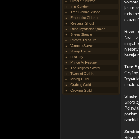
Ołtarze runiczne
wyrasta
Imp Catcher
jest ma
Tree Gnome Village
rudy me
Ernest the Chicken
szczegól
Restless Ghost
Rune Mysteries Quest
River Tr
Sheep Shearer
Niemiłe
Pirate's Treasure
innych 
Vampire Slayer
niestet
Sheep Harder
bazuje 
Lost city
Prince Ali Rescue
Tree Sp
The Knight's Sword
Czyżby 
Tears of Guthix
"wycink
Mining Guild
i mało 
Crafting Guild
Cooking Guild
Shade
Skoro z
Pojawia
poziom 
rzadkic
Zombie
Również