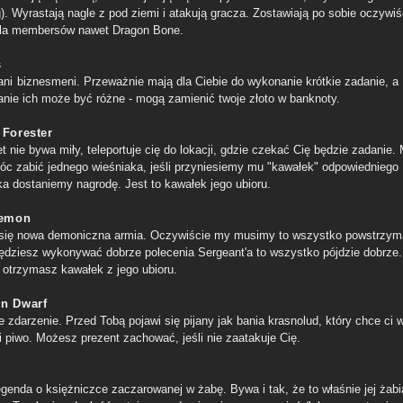
). Wyrastają nagle z pod ziemi i atakują gracza. Zostawiają po sobie oczywiś
dla membersów nawet Dragon Bone.
s
ani
biznesmeni. Przeważnie mają dla Ciebie do wykonanie krótkie zadanie, a
anie ich może być różne - mogą zamienić twoje złoto w banknoty.
 Forester
t nie bywa miły, teleportuje cię do lokacji, gdzie czekać Cię będzie zadanie
c zabić jednego wieśniaka, jeśli przyniesiemy mu "kawałek" odpowiedniego
ka dostaniemy nagrodę. Jest to kawałek jego ubioru.
Demon
się nowa demoniczna armia. Oczywiście my musimy to wszystko powstrzym
będziesz wykonywać dobrze polecenia Sergeant'a to wszystko pójdzie dobrze.
 otrzymasz kawałek z jego ubioru.
n Dwarf
 zdarzenie. Przed Tobą pojawi się pijany jak bania krasnolud, który chce ci 
i piwo. Możesz prezent zachować, jeśli nie zaatakuje Cię.
egenda o księżniczce zaczarowanej w żabę. Bywa i tak, że to właśnie jej żabi