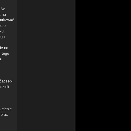
z
. Na
t na
kutkować
oto.
ku,
ego
ię na
z tego
a
 Zaczepi
dzieli
 ciebie
ybrać