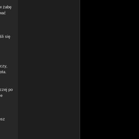
 w żabę
ować
li się
czy,
ota.
czej po
le
esz