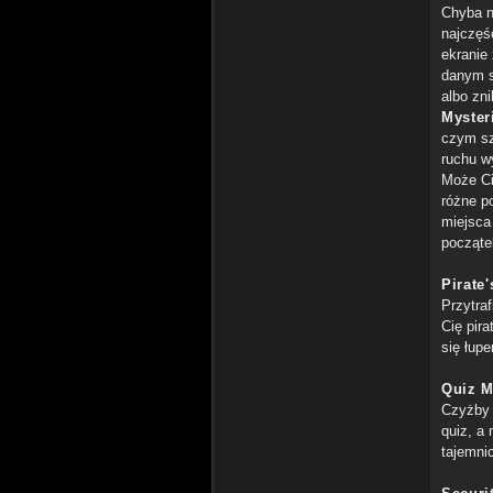
Chyba n
najczęśc
ekranie
danym s
albo zn
Myster
czym sz
ruchu w
Może Ci
różne po
miejsca 
począte
Pirate
Przytra
Cię pir
się łup
Quiz M
Czyżby 
quiz, a
tajemni