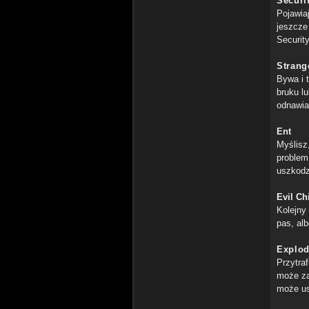
Securi
Pojawiaj
jeszcze
Securit
Strange
Bywa i t
bruku lu
odnawia
Ent
Myślisz,
problem
uszkodz
Evil Ch
Kolejny
pas, al
Explod
Przytra
może za
może usz