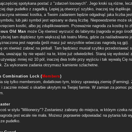
ajczęściej spotykana postać z "zdarzeń losowych". Jego kroki są różne, lec
iej daje pudełko z zagadką. Lepiej ją otworzyć szybko, inaczej się duplikuje
 zaczyna wirować kostka, a Twoim zadaniem będzie odgadnąć jaka liczba jes
ymbolu, lub jaki symbol jest wpisany w daną liczbę. Niepowodzenie może s
iknięciem kostki, albo jej zduplikowaniem. Przeważnie nagroda za kostkę to zł
ious Old Man
może Cię również wyrzucić do labiryntu (nagroda w jego środ
ybciej tam dojdziesz tym większa) lub teatru Mima, gdzie za naśladowanie j
yznaczona jest nagroda (jeśli masz już wszystkie wówczas nagrodą są gp).
ę on również zabrać na pinball. Tam będziesz musiał szybko przedostawać s
la, uważając by nie wpaść na te, które już odwiedziłeś. Staraj się wydostać 
używając mniej niż 10 pól, inaczej dwa trolle przy wyjściu i tak wywalą Cię n
k. Za wykonanie zadania otrzymasz kamienie szlachetne.
's Combination Lock (
Members
)
fia się tylko membersom, dodatkowo tym, którzy uprawiają ziemię (Farming).
at i zacznie mówić o skarbie ukrytym na Twojej farmie. W zamian za pomoc po
em.
aster
coś w stylu "Milionerzy"? Zostaniesz zabrany do miejsca, w którym czeka na
 nagroda jest wcale nie mała. Możesz poprawnie odpowiadać na pytania lub w
cze pudełko.