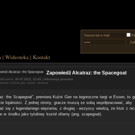
Pa
a
|
Wideoteka
|
Kontakt
Zapowiedź Alcatraz: the Spacegoat
likowania:
30.07.2011, 12:43
|
Informacja prasowa
szówki
,
kuźnia gier
,
essen
,
alcatraz
raz: the Scapegoat", premiera Kuźni Gier na tegoroczne targi w Essen, to g
kcie lojalności. Z jednej strony, gracze muszą ze sobą współpracować, aby
ać się z legendarnego więzienia, z drugiej - wszyscy wiedzą, że ktoś z nic
e w środku jako tytułowy kozioł ofiarny (ang. scapegoat).