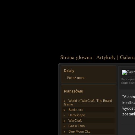
Strona główna
|
Artykuły
|
Galeri
Działy
Pokaż menu
Data opub
Tagi:
plan
Planszówki
"Alcat
World of WarCraft: The Board
konfli
Game
wydost
BattleLore
zostani
HeroScape
WarCraft
Gra o Tron
Blue Moon City