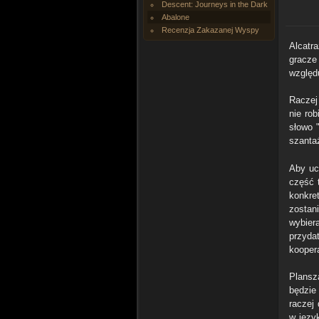
Descent: Journeys in the Dark
Abalone
Recenzja Zakazanej Wyspy
Alcatr
gracze
względ
Raczej
nie ro
słowo "
szanta
Aby uc
część 
konkre
zostan
wybier
przyda
kooper
Plansz
będzie
raczej
w języ