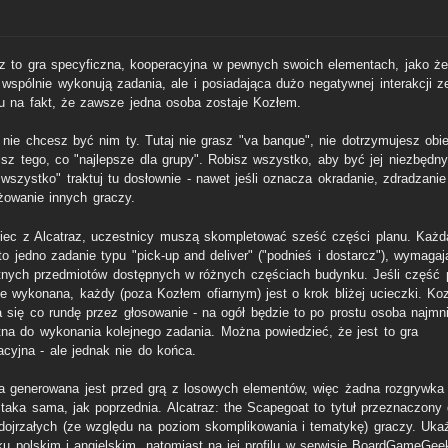
az to gra specyficzna, kooperacyjna w pewnych swoich elementach, jako że
 wspólnie wykonują zadania, ale i posiadająca dużo negatywnej interakcji z
u na fakt, że zawsze jedna osoba zostaje Kozłem.
 nie chcesz być nim ty. Tutaj nie grasz "va banque", nie dotrzymujesz obie
bisz tego, co "najlepsze dla grupy". Robisz wszystko, aby być jej niezbędny
wszystko" traktuj tu dosłownie - nawet jeśli oznacza okradanie, zdradzanie
żowanie innych graczy.
iec z Alcatraz, uczestnicy muszą skompletować sześć części planu. Każd
to jedno zadanie typu "pick-up and deliver" ("podnieś i dostarcz"), wymaga
tnych przedmiotów dostępnych w różnych częściach budynku. Jeśli część 
ie wykonana, każdy (poza Kozłem ofiarnym) jest o krok bliżej ucieczki. Ko
a się co rundę przez głosowanie - na ogół będzie to po prostu osoba najmni
tna do wykonania kolejnego zadania. Można powiedzieć, że jest to gra
acyjna - ale jednak nie do końca.
a generowana jest przed grą z losowych elementów, więc żadna rozgrywka 
 taka sama, jak poprzednia. Alcatraz: the Scapegoat to tytuł przeznaczony 
 dojrzałych (ze względu na poziom skomplikowania i tematykę) graczy. Uka
ku polskim i angielskim, natomiast na jej profilu w serwisie BoardGameGee