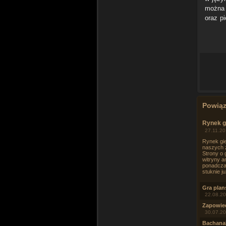
można 
oraz p
Powią
Rynek g
27.11.20
Rynek gie
naszych z
Strony o 
witryny a
ponadczas
stuknie j
Gra plan
22.08.20
Zapowied
30.07.20
Bachana