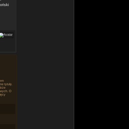
poński
rem
e tytuły.
akże
owych. O
ięcy