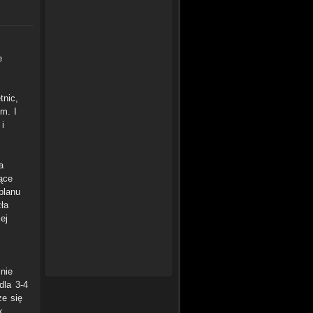
e
tnic,
m. I
 i
a
jące
planu
zła
ej
nie
dla 3-4
że się
k