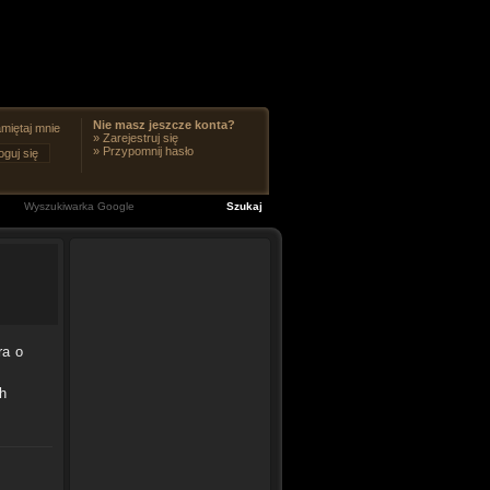
Nie masz jeszcze konta?
miętaj mnie
»
Zarejestruj się
»
Przypomnij hasło
ra o
h