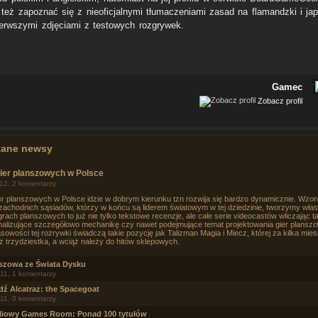
też zapoznać się z nieoficjalnymi tłumaczeniami zasad na flamandzki i ja
ierwszymi zdjęciami z testowych rozgrywek.
Gamec
Zobacz profil
zane newsy
ier planszowych w Polsce
12, 2 komentarzy
r planszowych w Polsce idzie w dobrym kierunku tzn rozwija się bardzo dynamicznie. Wzo
achodnich sąsiadów, którzy w końcu są liderem światowym w tej dziedzinie, tworzymy własn
grach planszowych to już nie tylko tekstowe recenzje, ale całe serie videocastów wliczając t
nalizujące szczegółowo mechanikę czy nawet podejmujące temat projektowania gier plansz
owości tej rozrywki świadczą takie pozycję jak Talizman Magia i Miecz, której za kilka mies
uż trzydziestka, a wciąż należy do hitów sklepowych.
szowa ze Świata Dysku
11, 1 komentarzy
ź Alcatraz: the Spacegoat
11, 0 komentarzy
liowy Games Room: Ponad 100 tytułów