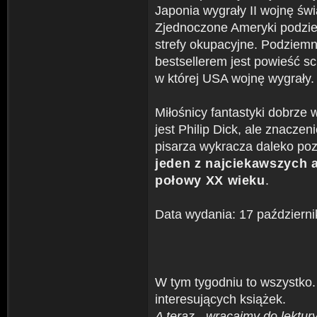
Japonia wygrały II wojnę św
Zjednoczone Ameryki podzie
strefy okupacyjne. Podziem
bestsellerem jest powieść sci
w której USA wojnę wygrały.
Miłośnicy fantastyki dobrze 
jest Philip Dick, ale znaczen
pisarza wykracza daleko poza 
jeden z najciekawszych 
połowy XX wieku
.
Data wydania: 17 październ
W tym tygodniu to wszystko
interesujących książek.
A teraz - wracajmy do lektury