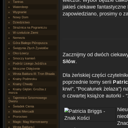
Tantras
jakieś ciekawe fantastyczne 
Waterdeep
Wygnanie
zapowiedziano, prosimy o z
Nowy Dom
Dziedzictwo
Strażnica na Pograniczu
W czeluście Ziemi
Nemezis
Góra Białego Pióropusza
Świątynia Złych Żywiołów
Oko Łowcy
Zacznijmy od dwóch ciekaw
Smoczy kamień
Słów
.
Podróż Lisiego Jeźdźca
Mroczne Oblężenie
Wrota Baldura III: Tron Bhaala
Dla żeńskiej części czytelnik
Krainy Podmroku
poprzednie tomy serii
Patric
Krainy Chwały
krwi", "Pocałunek żelaza") n
Krainy Głębin: Groźba z
morza
o czwartej książce autorki - 
Tajemnice Sztormowego
Dworu
Świadek Cienia
Nieu
Maski Mercadii
nieo
Proroctwo
Magic: Mag Marnotrawny
Znac
Wrota Baldura I