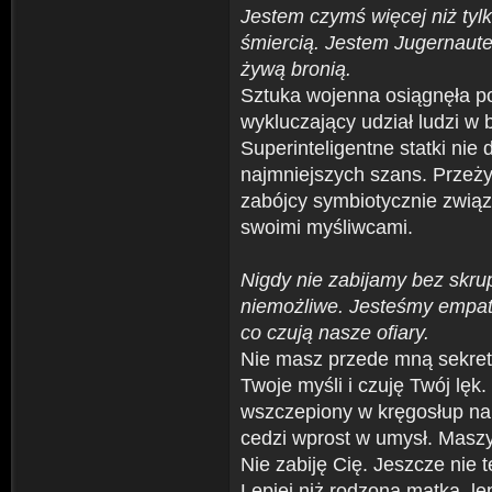
Jestem czymś więcej niż tyl
śmiercią. Jestem Jugernaut
żywą bronią.
Sztuka wojenna osiągnęła p
wykluczający udział ludzi w 
Superinteligentne statki nie 
najmniejszych szans. Przeżyj
zabójcy symbiotycznie związ
swoimi myśliwcami.
Nigdy nie zabijamy bez skru
niemożliwe. Jesteśmy empa
co czują nasze ofiary.
Nie masz przede mną sekret
Twoje myśli i czuję Twój lęk
wszczepiony w kręgosłup nap
cedzi wprost w umysł. Masz
Nie zabiję Cię. Jeszcze nie t
Lepiej niż rodzona matka, le