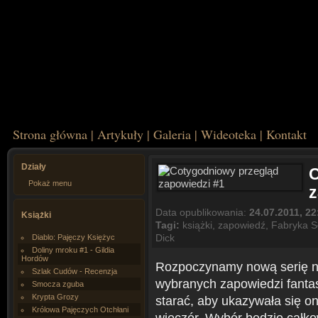
Strona główna
|
Artykuły
|
Galeria
|
Wideoteka
|
Kontakt
Działy
C
Pokaż menu
z
Data opublikowania:
24.07.2011, 22
Książki
Tagi:
książki
,
zapowiedź
,
Fabryka S
Dick
Diablo: Pajęczy Księżyc
Doliny mroku #1 - Gildia
Hordów
Rozpoczynamy nową serię na
Szlak Cudów - Recenzja
wybranych zapowiedzi fanta
Smocza zguba
Krypta Grozy
starać, aby ukazywała się on
Królowa Pajęczych Otchłani
wieczór. Wybór będzie całkow