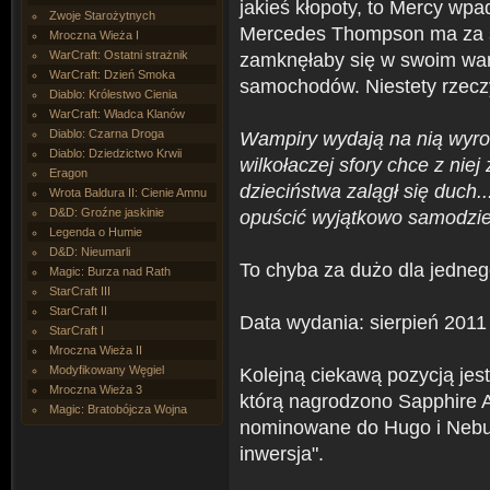
jakieś kłopoty, to Mercy wp
Zwoje Starożytnych
Mercedes Thompson ma za so
Mroczna Wieża I
WarCraft: Ostatni strażnik
zamknęłaby się w swoim warsz
WarCraft: Dzień Smoka
samochodów. Niestety rzeczy
Diablo: Królestwo Cienia
WarCraft: Władca Klanów
Diablo: Czarna Droga
Wampiry wydają na nią wyrok
Diablo: Dziedzictwo Krwii
wilkołaczej sfory chce z niej 
Eragon
dzieciństwa zalągł się duch
Wrota Baldura II: Cienie Amnu
D&D: Groźne jaskinie
opuścić wyjątkowo samodziel
Legenda o Humie
D&D: Nieumarli
To chyba za dużo dla jedneg
Magic: Burza nad Rath
StarCraft III
StarCraft II
Data wydania: sierpień 2011
StarCraft I
Mroczna Wieża II
Modyfikowany Węgiel
Kolejną ciekawą pozycją jes
Mroczna Wieża 3
którą nagrodzono Sapphire A
Magic: Bratobójcza Wojna
nominowane do Hugo i Nebul
inwersja".