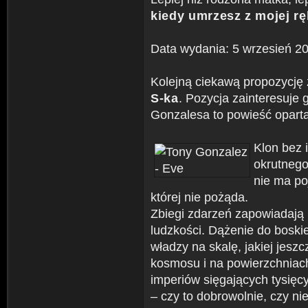
kiedy umrzesz z mojej ręk
Data wydania: 5 wrzesień 2
Kolejną ciekawą propozycj
S-ka
. Pozycja zainteresuje 
Gonzalesa to powieść opa
Klon bez i
okrutnego
nie ma po
której nie pożąda.
Zbiegi zdarzeń zapowiadają m
ludzkości. Dążenie do boskie
władzy na skalę, jakiej jes
kosmosu i na powierzchniach
imperiów sięgających tysięcy
– czy to dobrowolnie, czy ni