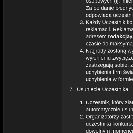
osobowych (tj. imie
Za po danie błędny
odpowiada uczestni
Każdy Uczestnik ko
reklamacji. Reklam
adresem
redakcja@
czasie do maksymal
Nagrody zostaną wy
wyłonieniu zwycięz
zastrzegają sobie, 
uchybienia firm świ
uchybienia w formie:
Usunięcie Uczestnika.
Uczestnik, który zł
automatycznie usun
Organizatorzy zastr
uczestnika konkurs
dowolnym momencie