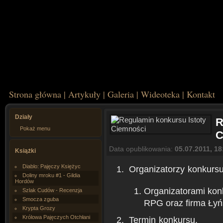
Strona główna
|
Artykuły
|
Galeria
|
Wideoteka
|
Kontakt
Działy
R
Pokaż menu
C
Data opublikowania:
05.07.2011, 18
Książki
Diablo: Pajęczy Księżyc
Organizatorzy konkursu
Doliny mroku #1 - Gildia
Hordów
Organizatorami konk
Szlak Cudów - Recenzja
Smocza zguba
RPG oraz firma Łyń
Krypta Grozy
Królowa Pajęczych Otchłani
Termin konkursu.