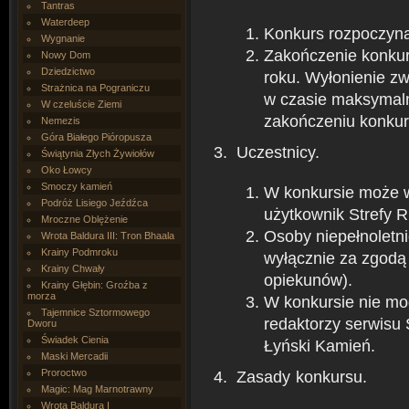
Tantras
Waterdeep
Konkurs rozpoczyna 
Wygnanie
Zakończenie konkur
Nowy Dom
Dziedzictwo
roku. Wyłonienie zw
Strażnica na Pograniczu
w czasie maksymaln
W czeluście Ziemi
zakończeniu konkur
Nemezis
Góra Białego Pióropusza
Uczestnicy.
Świątynia Złych Żywiołów
Oko Łowcy
Smoczy kamień
W konkursie może w
Podróż Lisiego Jeźdźca
użytkownik Strefy 
Mroczne Oblężenie
Osoby niepełnoletni
Wrota Baldura III: Tron Bhaala
Krainy Podmroku
wyłącznie za zgodą
Krainy Chwały
opiekunów).
Krainy Głębin: Groźba z
morza
W konkursie nie mog
Tajemnice Sztormowego
redaktorzy serwisu 
Dworu
Świadek Cienia
Łyński Kamień.
Maski Mercadii
Zasady konkursu.
Proroctwo
Magic: Mag Marnotrawny
Wrota Baldura I