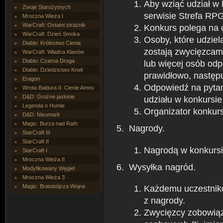
Aby wziąć udział w 
Zwoje Starożytnych
serwisie Strefa RPG
Mroczna Wieża I
WarCraft: Ostatni strażnik
Konkurs polega na 
WarCraft: Dzień Smoka
Osoby, które udzie
Diablo: Królestwo Cienia
zostają zwycięzcam
WarCraft: Władca Klanów
Diablo: Czarna Droga
lub więcej osób odp
Diablo: Dziedzictwo Krwii
prawidłowo, następ
Eragon
Odpowiedź na pytan
Wrota Baldura II: Cienie Amnu
D&D: Groźne jaskinie
udziału w konkursie
Legenda o Humie
Organizator konkur
D&D: Nieumarli
Magic: Burza nad Rath
Nagrody.
StarCraft III
StarCraft II
Nagrodą w konkursie
StarCraft I
Mroczna Wieża II
Wysyłka nagród.
Modyfikowany Węgiel
Mroczna Wieża 3
Magic: Bratobójcza Wojna
Każdemu uczestniko
z nagrody.
Zwycięzcy zobowiąz