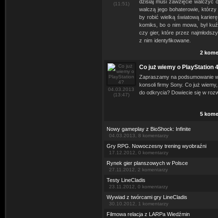
dzisiaj musi zawzięcie walczyć 
(11:51)
walczą jego bohaterowie, którzy
by robić wielką światową karier
komiks, bo o nim mowa, był kuźn
czy gier, które przez najmłodszy
z nim identyfikowane.
2 kome
Co już wiemy o PlayStation 
Zapraszamy na podsumowanie wi
konsoli firmy Sony. Co już wiemy
04.03.2013
do odkrycia? Dowiecie się w roz
(13:47)
5 kome
Nowy gameplay z BioShock: Infinite
04.03.2013, 8 komentarzy
Gry RPG. Nowoczesny trening wyobraźni
17.12.2012, 0 komentarzy
Rynek gier planszowych w Polsce
27.11.2012, 2 komentarzy
Testy LineCladis
23.11.2012, 0 komentarzy
Wywiad z twórcami gry LineCladis
30.10.2012, 1 komentarzy
Filmowa relacja z LARPa Wiedźmin