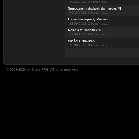
09.10.2012, 0 komentarzy
Samodzielny dodatek do Heroes VI
09.10.2012, 4 komentarzy
Łowieckie legendy RaiderZ
22.09.2012, 2 komentarzy
Relacja z Polconu 2012
21.09.2012, 0 komentarzy
Wieści z Nawikonu
18.09.2012, 0 komentarzy
© 2003-2026 by Strefa RPG. All rights reserved.