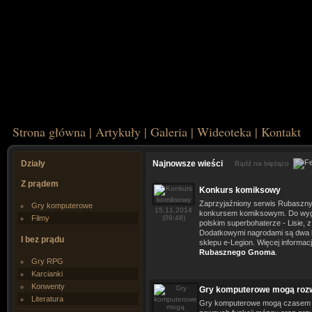
Strona główna
|
Artykuły
|
Galeria
|
Wideoteka
|
Kontakt
Działy
Najnowsze wieści
Bądź na biężąco
Z prądem
Konkurs komiksowy
Zaprzyjaźniony serwis Rubaszn
Gry komputerowe
15.11.2014
konkursem komiksowym. Do wygr
Filmy
(09:48)
polskim superbohaterze - Lisie, 
Dodatkowymi nagrodami są dwa 
I bez prądu
sklepu e-Legion. Więcej informacj
Rubasznego Gnoma
.
Gry RPG
Karcianki
Konwenty
Gry komputerowe mogą roz
Literatura
Gry komputerowe mogą czasem 