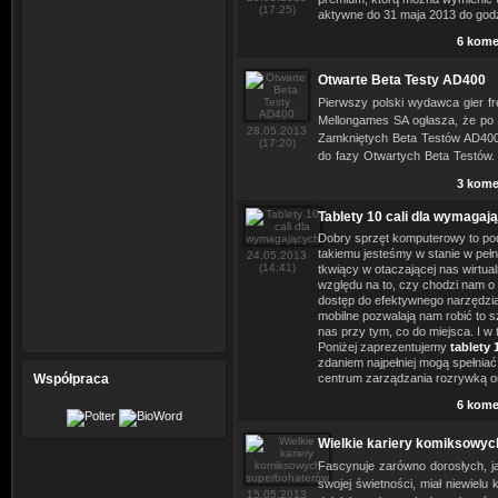
(17:25)
aktywne do 31 maja 2013 do god
6 kome
Otwarte Beta Testy AD400
Pierwszy polski wydawca gier fre
Mellongames SA ogłasza, że po
28.05.2013
Zamkniętych Beta Testów AD400,
(17:20)
do fazy Otwartych Beta Testów.
3 kome
Tablety 10 cali dla wymagaj
Dobry sprzęt komputerowy to pod
takiemu jesteśmy w stanie w pełn
24.05.2013
(14:41)
tkwiący w otaczającej nas wirtua
względu na to, czy chodzi nam o
dostęp do efektywnego narzędzia
mobilne pozwalają nam robić to s
nas przy tym, co do miejsca. I w t
Poniżej zaprezentujemy
tablety 
zdaniem najpełniej mogą spełniać
Współpraca
centrum zarządzania rozrywką o
6 kome
Wielkie kariery komiksowy
Fascynuje zarówno dorosłych, ja
swojej świetności, miał niewielu
15.05.2013