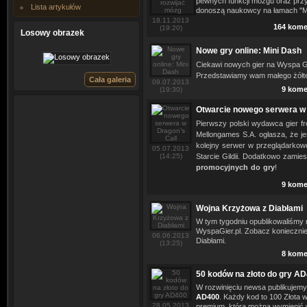
pewnych funkcji mózgu oraz przy
Lista artykułów
donoszą naukowcy na łamach "Mo
18.11.2013
164 kome
(19:20)
Losowy obrazek
Nowe gry online: Mini Dash
Ciekawi nowych gier na Wyspa G
Przedstawiamy wam małego żółt
Cała galeria
09.07.2013
9 kome
(19:30)
Otwarcie nowego serwera w 
Pierwszy polski wydawca gier fre
Mellongames S.A. ogłasza, że j
kolejny serwer w przeglądarkowe
05.07.2013
(14:25)
Starcie Gildii. Dodatkowo zam
promocyjnych do gry
!
9 kome
Wojna Krzyżowa z Diabłami
W tym tygodniu opublikowaliśmy
WyspaGier.pl. Zobacz konieczni
06.06.2013
Diabłami.
(13:25)
8 kome
50 kodów na złoto do gry A
W rozwinięciu newsa publikujemy
AD400
. Każdy kod to 100 Złota w
28.05.2013
premium, którą można wymienić 