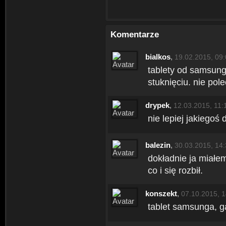
Komentarze
bialkos
,
19.02.2015, 09
tablety od samsung
stuknięciu. nie pol
drypek
,
12.03.2015, 11:
nie lepiej jakiegoś
balezin
,
30.03.2015, 14
dokładnie ja miałem
co i się rozbił.
konszekt
,
07.10.2015, 1
tablet samsunga, ga