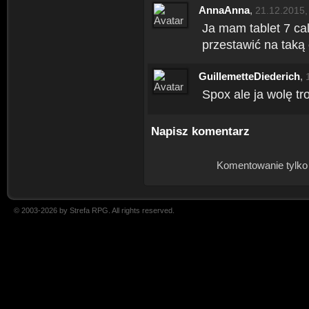
AnnaAnna
,
21.12.2015,
Ja mam tablet 7 cal
przestawić na taką 
GuillemetteDiederich
,
Spox ale ja wolę tr
Napisz komentarz
Komentowanie tylko
© 2003-2026 by Strefa RPG. All rights reserved.