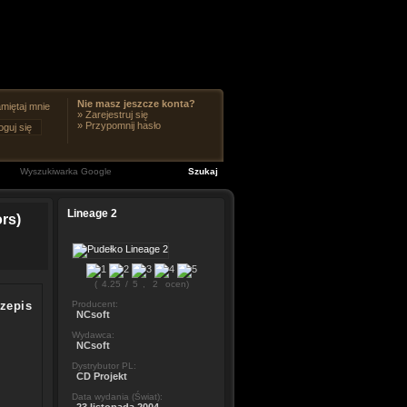
Nie masz jeszcze konta?
miętaj mnie
»
Zarejestruj się
»
Przypomnij hasło
Lineage 2
rs)
(
4.25
/
5
,
2
ocen)
zepis
Producent:
NCsoft
Wydawca:
NCsoft
Dystrybutor PL:
CD Projekt
Data wydania (Świat):