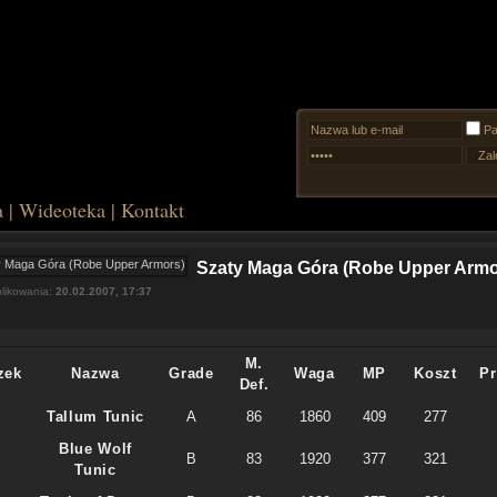
Pa
a
|
Wideoteka
|
Kontakt
Szaty Maga Góra (Robe Upper Armo
likowania:
20.02.2007, 17:37
M.
zek
Nazwa
Grade
Waga
MP
Koszt
Pr
Def.
Tallum Tunic
A
86
1860
409
277
Blue Wolf
B
83
1920
377
321
Tunic