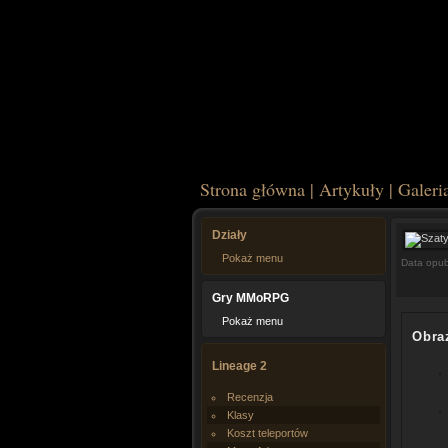
Strona główna
|
Artykuły
|
Galeri
Działy
Pokaż menu
Data opub
Gry MMoRPG
Pokaż menu
Obra
Lineage 2
Recenzja
Klasy
Koszt teleportów