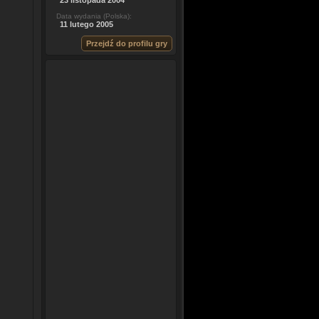
23 listopada 2004
Data wydania (Polska):
11 lutego 2005
Przejdź do profilu gry