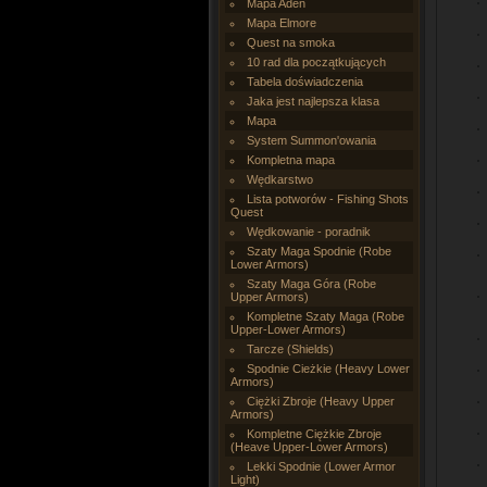
Mapa Aden
Mapa Elmore
Quest na smoka
10 rad dla początkujących
Tabela doświadczenia
Jaka jest najlepsza klasa
Mapa
System Summon'owania
Kompletna mapa
Wędkarstwo
Lista potworów - Fishing Shots
Quest
Wędkowanie - poradnik
Szaty Maga Spodnie (Robe
Lower Armors)
Szaty Maga Góra (Robe
Upper Armors)
Kompletne Szaty Maga (Robe
Upper-Lower Armors)
Tarcze (Shields)
Spodnie Cieżkie (Heavy Lower
Armors)
Ciężki Zbroje (Heavy Upper
Armors)
Kompletne Ciężkie Zbroje
(Heave Upper-Lower Armors)
Lekki Spodnie (Lower Armor
Light)