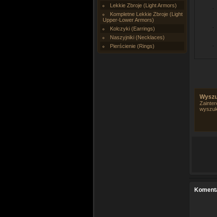
Lekkie Zbroje (Light Armors)
Kompletne Lekkie Zbroje (Light
Upper-Lower Armors)
Kolczyki (Earrings)
Naszyjniki (Necklaces)
Pierścienie (Rings)
Wyszu
Zainter
wyszuk
Koment