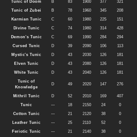
Tunic of Doom
B
83
1900
377
321
Tunic of Zubei
B
78
1960
345
208
Karmian Tunic
C
60
1980
225
151
Divine Tunic
C
74
1980
314
428
Demon's Tunic
C
69
1990
284
294
Cursed Tunic
D
39
2090
106
113
Mystic's Tunic
D
43
2030
126
181
Elven Tunic
D
43
2080
126
181
White Tunic
D
43
2040
126
181
Tunic of
D
49
2020
147
276
Knowledge
Mithril Tunic
D
52
2010
169
407
Tunic
---
18
2150
24
0
Cotton Tunic
---
21
2120
38
0
Leather Tunic
---
25
2110
52
0
Feriotic Tunic
---
21
2140
38
0