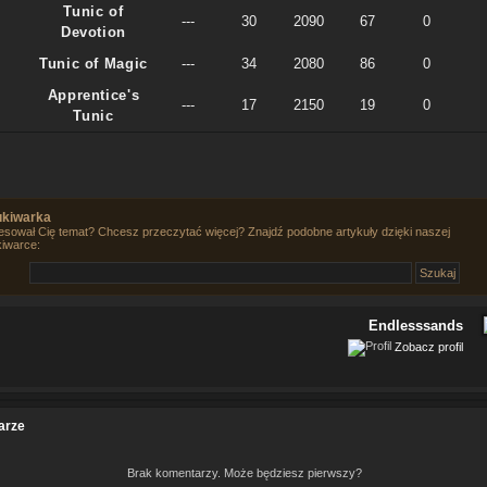
Tunic of
---
30
2090
67
0
Devotion
Tunic of Magic
---
34
2080
86
0
Apprentice's
---
17
2150
19
0
Tunic
kiwarka
esował Cię temat? Chcesz przeczytać więcej? Znajdź podobne artykuły dzięki naszej
iwarce:
Endlesssands
Zobacz profil
arze
Brak komentarzy. Może będziesz pierwszy?