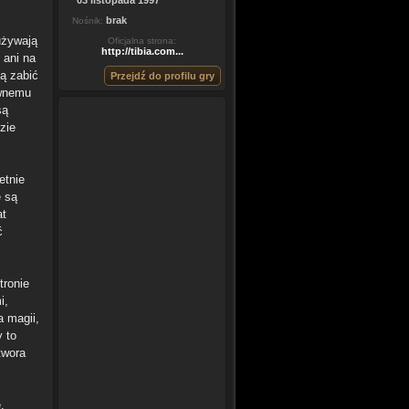
03 listopada 1997
brak
Nośnik:
używają
Oficjalna strona:
http://tibia.com...
 ani na
ią zabić
Przejdź do profilu gry
ywnemu
są
zie
etnie
e są
at
ć
tronie
i,
a magii,
 to
twora
.