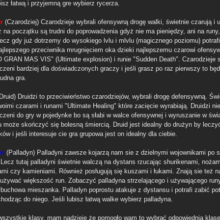
bisz łatwą i przyjemną gre wybierz rycerza.
r
(Czarodziej) Czarodzieje wybrali ofensywną drogę walki, świetnie czarują i 
z na początku są trudni do poprowadzenia gdyż nie ma pieniędzy, ani na runy,
Lecz gdy już dotrzemy do wysokiego lvlu i mlvlu (magicznego poziomu) potraf
ajlepszego przeciwnika mrugnięciem oka dzieki najlepszemu czarowi ofens
GRAN MAS VIS" (Ultimate explosion) i runie "Sudden Death". Czarodzieje 
czeni bardziej dla doświadczonych graczy i jeśli grasz po raz pierwszy to będ
rudna gra.
Druid) Druidzi to przeciwieństwo czarodziejów, wybrali drogę defensywną. Świ
oimi czarami i runami "Ultimate Healing" które zacięcie wyrabiają. Druidzi ni
czeni do gry w pojedynke bo są słabi w walce ofensywnej i wyruszanie w świ
może skończyć się bolesną śmiercią. Druid jest idealny do drużyn by leczy
ów i jeśli interesuje cie gra grupowa jest on idealny dla ciebie.
in
(Palladyn) Palladyni zawsze kojarzą nam sie z dzielnymi wojownikami po s
 Lecz tutaj palladyni świetnie walczą na dystans rzucając shurikenami, nożam
ami czy kamieniami. Również posługują się kuszami i łukami. Znają sie też n
ą używać większość run. Zobaczyć palladyna strzelającego i używającego runy
ybuchowa mieszanka. Palladyn poprostu atakuje z dystansu i potrafi zabić po
hodząc do niego. Jeśli lubisz łatwą walke wybierz palladyna.
wszystkie klasy, mam nadzieję że pomogło wam to wybrać odpowiednią klase