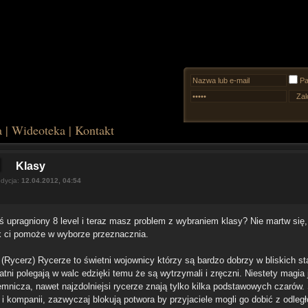
Pa
a
|
Wideoteka
|
Kontakt
Klasy
edycja:
12.04.2012, 04:54
ś upragniony 8 level i teraz masz problem z wybraniem klasy? Nie martw się,
k ci pomoże w wyborze przeznacznia.
(Rycerz) Rycerze to świetni wojownicy którzy są bardzo dobrzy w bliskich st
atni polegają w walc edzięki temu że są wytrzymali i zręczni. Niestety magia 
jemnicza, nawet najzdolniejsi rycerze znają tylko kilka podstawowych czarów. 
i kompanii, zazwyczaj blokują potwora by przyjaciele mogli go dobić z odległ