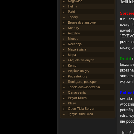
Nogawice
Jeśli lu
Hełmy
Pałki
Sorcere
Topory
run, lec
Bronie dystansowe
czary. 
Kostury
nawet n
Różdżki
"EXEVO 
Miecze
przezna
Recenzja
raczej t
Mapa świata
Mapa
Druid
(
FAQ dla zielonych
lecza sw
Konto
przezna
Wejście do gry
samemu 
Początek gry
wojownik
Rookgard, początek
Tabela doświadczenia
Oznaczenia
Pallad
Player Killers
światła.
Klasy
włóczni
Open Tibia Server
potrafi
Język Blind Orca
istna w
nie podc
To już 