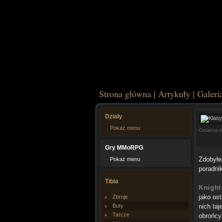
Strona główna
|
Artykuły
|
Galeri
Działy
Pokaż menu
Ostatnia 
Gry MMoRPG
Zdobyłe
Pokaż menu
poradni
Tibia
Knight
jako ost
Zbroje
Buty
nich ta
Tarcze
obrońcy 