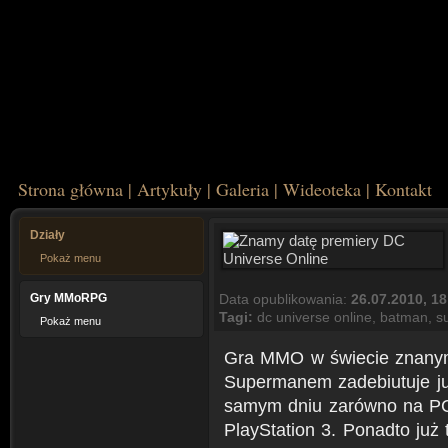
Strona główna
|
Artykuły
|
Galeria
|
Wideoteka
|
Kontakt
Działy
Pokaż menu
Gry MMoRPG
Data opublikowania:
26.07.2010, 18
Tagi:
dc universe online
,
batman
,
s
Pokaż menu
Gra MMO w świecie znany
Supermanem zadebiutuje ju
samym dniu zarówno na PC,
PlayStation 3. Ponadto już