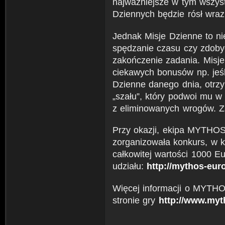
najważniejsze w tym wszystk
Dziennych będzie rósł wra
Jednak Misje Dzienne to ni
spędzanie czasu czy zdobyc
zakończenie zadania. Misje
ciekawych bonusów np. jeśl
Dzienne danego dnia, otrz
„szału”, który podwoi mu 
z eliminowanych wrogów. Za
Przy okazji, ekipa MYTHO
zorganizowała konkurs, w 
całkowitej wartości 1000 E
udziału:
http://mythos-eur
Więcej informacji o MYTHOS
stronie gry
http://www.my