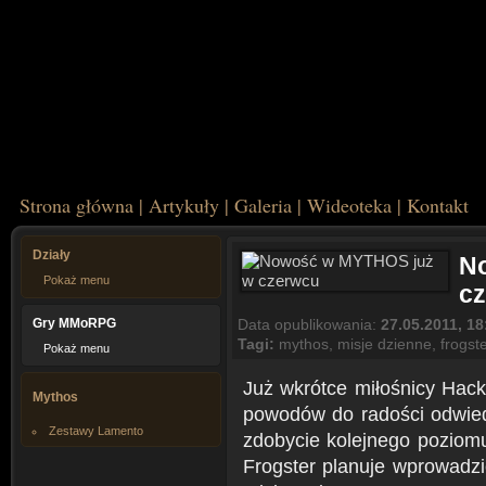
Strona główna
|
Artykuły
|
Galeria
|
Wideoteka
|
Kontakt
Działy
N
Pokaż menu
c
Gry MMoRPG
Data opublikowania:
27.05.2011, 18
Tagi:
mythos
,
misje dzienne
,
frogst
Pokaż menu
Już wkrótce miłośnicy Hack
Mythos
powodów do radości odwied
Zestawy Lamento
zdobycie kolejnego poziomu
Frogster planuje wprowadzić