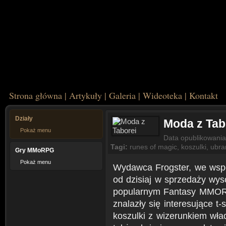
Strona główna
|
Artykuły
|
Galeria
|
Wideoteka
|
Kontakt
Działy
Moda z Tab
Pokaż menu
Data opublikowani
Tagi:
runes of magic
,
koszulki
,
ubra
Gry MMoRPG
Pokaż menu
Wydawca Frogster, we współ
od dzisiaj w sprzedaży wyso
popularnym Fantasy MMOR
znalazły się interesujące t
koszulki z wizerunkiem wła