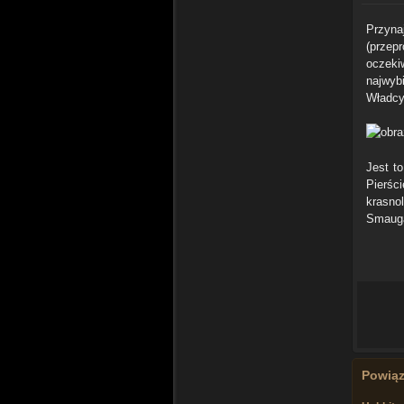
Przyna
(przepr
oczeki
najwybi
Władcy
Jest t
Pierśc
krasno
Smaug
Powią