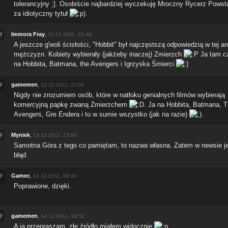
tolerancyjny ;]. Osobiście najbardziej wyczekuję Mroczny Rycerz Powsta
za idiotyczny tytuł
).
Immora Fray
,
12.12.2011, 21:46
A jeszcze g'woli ścisłości, "Hobbit" był najczęstszą odpowiedzią w tej an
mężczyzn. Kobiety wybierały (jakżeby inaczej) Zmierzch
Ja tam c
na Hobbita, Batmana, the Avengers i Igrzyska Śmierci
gamemen
,
12.12.2011, 22:02
Nigdy nie zrozumiem osób, które w natłoku genialnych filmów wybierają
komercyjną papkę zwaną Zmierzchem
. Ja na Hobbita, Batmana, 
Avengers, Gre Endera i to w sumie wszystko (jak na razie)
.
Myniek
,
13.12.2011, 23:00
Samotna Góra z tego co pamiętam, to nazwa własna. Zatem w newsie j
błąd.
Gamec
,
14.12.2011, 09:24
Poprawione, dzięki.
gamemen
,
14.12.2011, 18:52
A ja przepraszam, złe źródło miałem widocznie
.