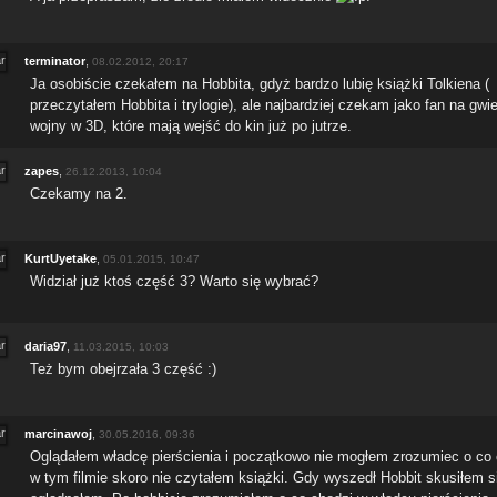
terminator
,
08.02.2012, 20:17
Ja osobiście czekałem na Hobbita, gdyż bardzo lubię książki Tolkiena (
przeczytałem Hobbita i trylogie), ale najbardziej czekam jako fan na gwi
wojny w 3D, które mają wejść do kin już po jutrze.
zapes
,
26.12.2013, 10:04
Czekamy na 2.
KurtUyetake
,
05.01.2015, 10:47
Widział już ktoś część 3? Warto się wybrać?
daria97
,
11.03.2015, 10:03
Też bym obejrzała 3 część :)
marcinawoj
,
30.05.2016, 09:36
Oglądałem władcę pierścienia i początkowo nie mogłem zrozumiec o co 
w tym filmie skoro nie czytałem książki. Gdy wyszedł Hobbit skusiłem si