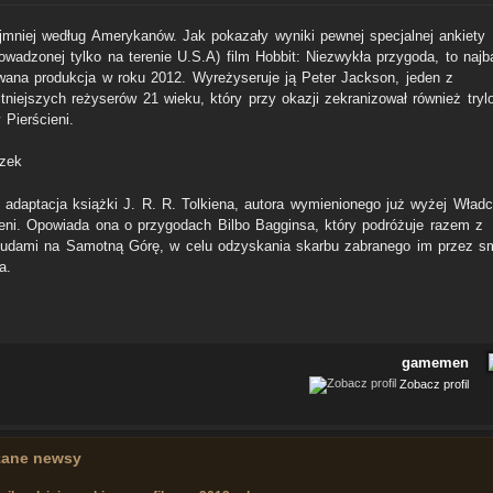
jmniej według Amerykanów. Jak pokazały wyniki pewnej specjalnej ankiety
owadzonej tylko na terenie U.S.A) film Hobbit: Niezwykła przygoda, to najba
wana produkcja w roku 2012. Wyreżyseruje ją Peter Jackson, jeden z
tniejszych reżyserów 21 wieku, który przy okazji zekranizował również tryl
 Pierścieni.
o adaptacja książki J. R. R. Tolkiena, autora wymienionego już wyżej Wład
ieni. Opowiada ona o przygodach Bilbo Bagginsa, który podróżuje razem z
ludami na Samotną Górę, w celu odzyskania skarbu zabranego im przez 
a.
gamemen
Zobacz profil
zane newsy