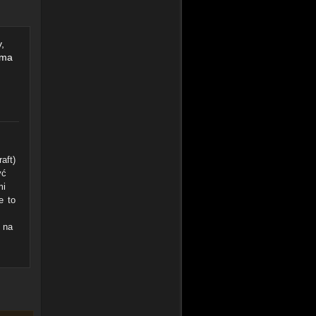
,
 ma
aft)
yć
mi
e to
 na