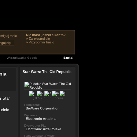
Nie masz jeszcze konta?
miętaj mnie
»
Zarejestruj się
»
Przypomnij hasło
Star Wars: The Old Republic
nia
m Star
(
3.5
/
5
,
2
ocen)
Producent:
BioWare Corporation
udnia
Wydawca:
Electronic Arts Inc.
Dystrybutor PL:
Electronic Arts Polska
Data wydania (Świat):