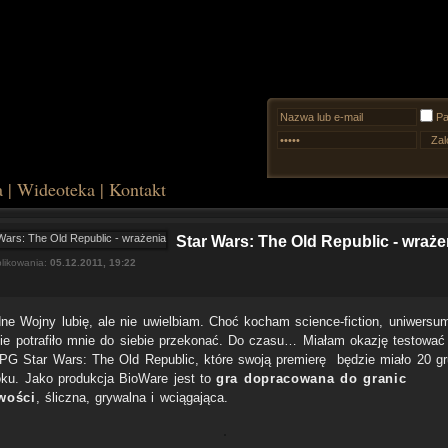
Pa
a
|
Wideoteka
|
Kontakt
Star Wars: The Old Republic - wraże
likowania:
05.12.2011, 19:22
ne Wojny lubię, ale nie uwielbiam. Choć kocham science-fiction, uniwersu
ie potrafiło mnie do siebie przekonać. Do czasu… Miałam okazję testować
 Star Wars: The Old Republic, które swoją premierę będzie miało 20 gr
oku. Jako produkcja BioWare jest to
gra dopracowana do granic
wości
, śliczna, grywalna i wciągająca.