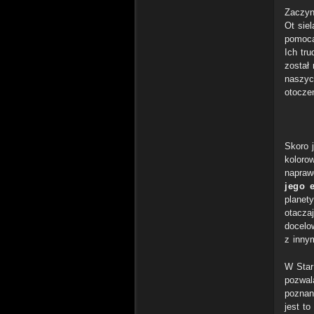
Zaczyn
Ot sie
pomocą
Ich tr
został
naszyc
otocze
Skoro 
kolorow
napraw
jego 
planet
otacza
docelo
z inny
W Star
pozwal
poznan
jest t