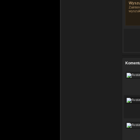
Wyszu
Zainter
wyszuk
Koment