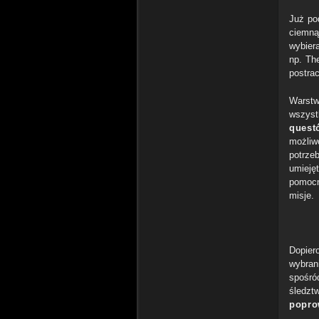
Już po
ciemną
wybier
np. Th
postra
Warstw
wszyst
quest
możliw
potrze
umieję
pomocn
misje.
Dopier
wybran
spośród
śledzt
popro