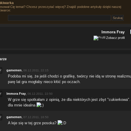
kiwarka
esował Cię temat? Chcesz przeczytać więcej? Znajdź podobne artykuły dzięki naszej
iwarce:
Immora Fray
Zobacz profil
arze
gamemen
,
06.12.2011, 22:15
Podoba mi się, że jeśli chodzi o grafikę, twórcy nie idą w stronę realizmu
parę lat gra mogłaby nieco kłóć po oczach.
Immora Fray
,
06.12.2011, 22:50
W grze się spotkałam z opinią, że dla niektórych jest zbyt "cukierkowa".
dla mnie idealna
gamemen
,
07.12.2011, 16:50
A leje się w tej grze posoka?