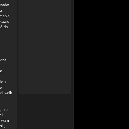
estów.
za
mapie.
ekawie
ić do
adna,
ie
ię z
e
ci walk
, nie
 i
ę wam –
si,