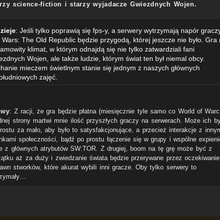
rzy science-fiction i starzy wyjadacze Gwiezdnych Wojen.
zieje
: Jeśli tylko poprawią się fps-y, a serwery wytrzymają napór graczy
 Wars: The Old Republic będzie przygodą, której jeszcze nie było. Gra
amowity klimat, w którym odnajdą się nie tylko zatwardziali fani
zdnych Wojen, ale także ludzie, którym świat ten był niemal obcy.
hanie mieczem świetlnym stanie się jednym z naszych głównych
ołudniowych zajęć.
awy
: Z racji, że gra będzie płatna (miesięcznie tyle samo co World of Warcr
dnej strony martwi mnie ilość przyszłych graczy na serwerach. Może ich b
rostu za mało, aby było to satysfakcjonujące, a przecież interakcje z inny
nkami społeczności, bądź po prostu łączenie się w grupy i wspólne expieni
e z głównych atrybutów SW:TOR. Z drugiej, boom na tę grę może być z
ątku aż za duży i zwiedzanie świata będzie przerywane przez oczekiwanie
awn stworków, które akurat wybili inni gracze. Oby tylko serwery to
rzymały…