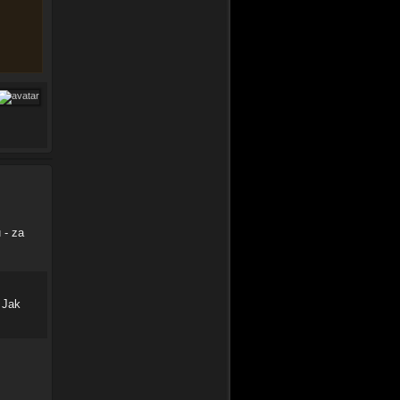
 - za
 Jak