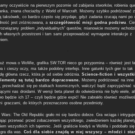
amy oczywiście na pierwszym pozomie od zabijania stworków, robienia qu
lanka, znana chociażby z World of Warcraft. Możemy szybko podróżować 
 taksówek, co bardzo często się przydaje, gdyż zadania rzucają nami po 
udność jest zróżnicowana, a
szczegółowość misji godna podziwu
. Ci
 rozwiązany problem „indywidualnych” questów, mianowicie możemy wchodz
h własnych przestrzeni i tam sami przeprowadzać wymagane interakcje z
niem.
już mowa o WoWie, grafika SW:TOR nieco go przypomina – również jest ł
a i cieszy oczy, ma także podobny interfejs. Inne gatunki tych gier to tak
dę główna rzecz, która je od siebie odróżnia.
Science-fiction i wszystk
elementy są tutaj bardzo dopracowane.
Możemy podróżować na inne
y, przechadzać się po statkach kosmicznych, walczyć bądź zaprzyjaźniać s
jącymi nas droidami. W wersji beta planet do odwiedzenia nie było wiele, al
wo będzie ich 17 – czyli będzie gdzie expić! Nie zabrakło również możliwoś
mi graczami, do których przeznaczono osobne przedmioty.
 Wars: The Old Republic grało mi się bardzo dobrze. Gra wciąga i intryguje
ając przerwać przed zobaczeniem wszystkiego, zwiedzeniem każdej planety
iem wszystkich ich tajemnic. Jeśli graliście kiedyś w WoWa i podobało si
o gra dla was.
Coś dla siebie znajdą w niej wszyscy – młodzi i star