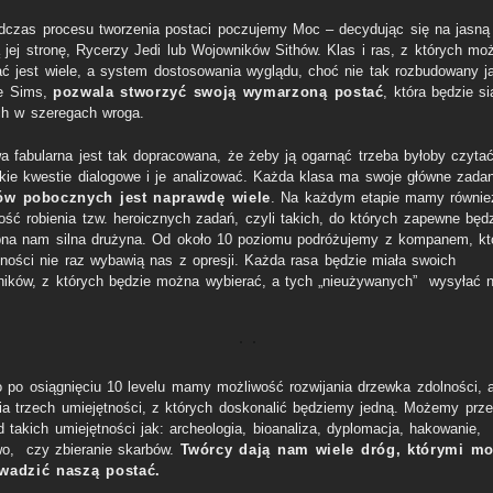
dczas procesu tworzenia postaci poczujemy Moc – decydując się na jasną
 jej stronę, Rycerzy Jedi lub Wojowników Sithów. Klas i ras, z których m
ać jest wiele, a system dostosowania wyglądu, choć nie tak rozbudowany j
e Sims,
pozwala stworzyć swoją wymarzoną postać
, która będzie si
ch w szeregach wroga.
a fabularna jest tak dopracowana, że żeby ją ogarnąć trzeba byłoby czyta
kie kwestie dialogowe i je analizować. Każda klasa ma swoje główne zadan
ów pobocznych jest naprawdę wiele
. Na każdym etapie mamy równie
ość robienia tzw. heroicznych zadań, czyli takich, do których zapewne będ
bna nam silna drużyna. Od około 10 poziomu podróżujemy z kompanem, kt
tności nie raz wybawią nas z opresji. Każda rasa będzie miała swoich
ików, z których będzie można wybierać, a tych „nieużywanych” wysyłać 
o po osiągnięciu 10 levelu mamy możliwość rozwijania drzewka zdolności, 
ia trzech umiejętności, z których doskonalić będziemy jedną. Możemy prze
 takich umiejętności jak: archeologia, bioanaliza, dyplomacja, hakowanie,
wo, czy zbieranie skarbów.
Twórcy dają nam wiele dróg, którymi m
wadzić naszą postać.