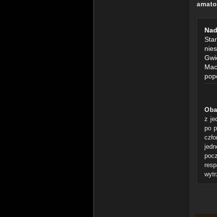
amato
Nad
Star
nies
Gwie
Mac
pop
Ob
z je
po p
czło
jedn
pocz
resp
wyt