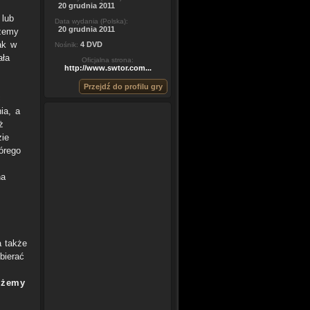
20 grudnia 2011
 lub
Data wydania (Polska):
20 grudnia 2011
ożemy
ak w
4 DVD
Nośnik:
ała
Oficjalna strona:
http://www.swtor.com...
Przejdź do profilu gry
ć
ia, a
ż
zie
órego
na
a także
bierać
ożemy