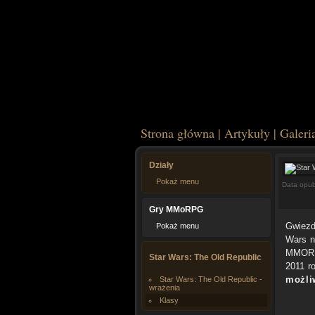
Strona główna
|
Artykuły
|
Galeri
Działy
Pokaż menu
Data opub
Gry MMoRPG
Gwiezd
Pokaż menu
Wars n
MMORPG
Star Wars: The Old Republic
2011 r
możli
Star Wars: The Old Republic -
wrażenia
Klasy