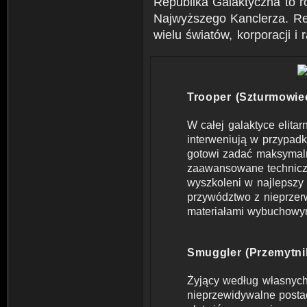
Republika Galaktyczna to r
Najwyższego Kanclerza. Re
wielu światów, korporacji i 
Trooper (Szturmowie
W całej galaktyce elita
interweniują w przypadk
gotowi zadać maksymaln
zaawansowane techniczni
wyszkoleni w najlepszy
przywództwo z nieprze
materiałami wybuchowym
Smuggler (Przemytni
Żyjący według własnych 
nieprzewidywalne postac