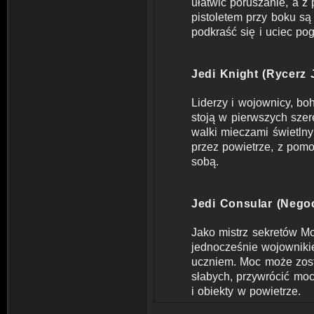
ułatwić poruszanie, a 
pistoletem przy boku są 
podkraść się i uciec pog
Jedi Knight (Rycerz 
Liderzy i wojownicy, bo
stoją w pierwszych szer
walki mieczami świetlny
przez powietrze, z pom
sobą.
Jedi Consular (Negoc
Jako mistrz sekretów Mo
jednocześnie wojowniki
uczniem. Moc może zost
słabych, przywrócić mo
i obiekty w powietrze.