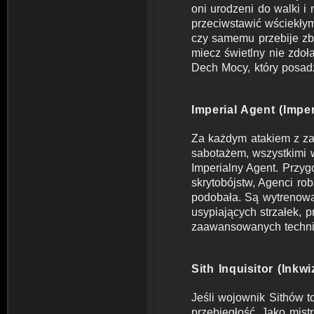
oni urodzeni do walki i
przeciwstawić wściekły
czy samemu przebije zb
miecz świetlny nie zdoł
Dech Mocy, który posad
Imperial Agent (Impe
Za każdym atakiem z z
sabotażem, wszystkimi w
Imperialny Agent. Przy
skrytobójstw, Agenci rob
podobała. Są wytrenowa
usypiających strzałek, p
zaawansowanych techni
Sith Inquisitor (Inkw
Jeśli wojownik Sithów to
przebiegłość. Jako mistr