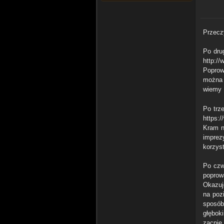
Przeczy
Po dru
http://
Poprow
można 
wiemy 
Po trz
https:
Kram n
imprez
korzyst
Po czw
poprow
Okazuj
na poz
sposób
głębok
zacnie