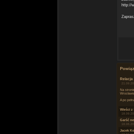
http:/
Zapras
Powią
Relacja
21.09.20
Na stroni
Wrocławi
A po pełn
Wieści z
18.09.20
Garść n
18.06.20
Jacek K