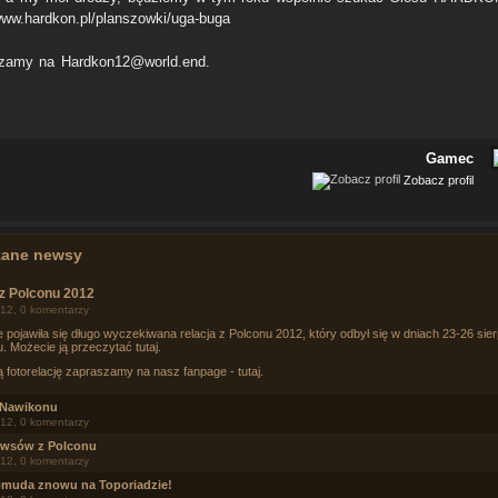
/www.hardkon.pl/planszowki/uga-buga
zamy na Hardkon12@world.end.
Gamec
Zobacz profil
zane newsy
 z Polconu 2012
12, 0 komentarzy
e pojawiła się długo wyczekiwana relacja z Polconu 2012, który odbył się w dniach 23-26 sie
u. Możecie ją przeczytać
tutaj
.
ą fotorelację zapraszamy na nasz fanpage -
tutaj
.
 Nawikonu
12, 0 komentarzy
ewsów z Polconu
12, 0 komentarzy
omuda znowu na Toporiadzie!