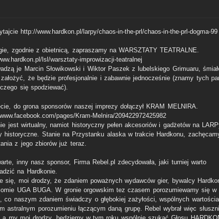
tajcie http://www.hardkon.pl/larpy/chaos-in-the-prl/chaos-in-the-prl-dogma-99
gie, zgodnie z obietnicą, zapraszamy na WARSZTATY TEATRALNE.
www.hardkon.pl/lsl/warsztaty-improwizacji-teatralnej
adzą je Marcin Słowikowski i Wiktor Paszek z lubelskiego Grimuaru, śmiał
założyć, że będzie profesjonalnie i zabawnie jednocześnie (znamy tych pa
czego się spodziewać).
ecie, do grona sponsorów naszej imprezy dołączył KRAM MELNIRA.
//www.facebook.com/pages/Kram-Melnira/209422972425982
ie jest wirtualny, namiot historyczny pełen akcesoriów i gadżetów na LARP
y historyczne. Stanie na Przystanku alaska w trakcie Hardkonu, zachęcam
ania z jego zbiorów już teraz.
arte, inny nasz sponsor, Firma Rebel.pl zdecydowała, jaki turniej warto
adzić na Hardkonie.
e się, moi drodzy, że zdaniem poważnych wydawców gier, bywalcy Hardko
iomie UGA BUGA. W gronie orgowskim tez czasem porozumiewamy się w 
, co naszym zdaniem świadczy o głębokiej zażyłości, wspólnych wartościa
im astralnym porozumieniu łączącym daną grupę. Rebel wybrał więc słuszni
, a my moi drodzy, będziemy w tym roku wspólnie szukać Głosu HARDKO