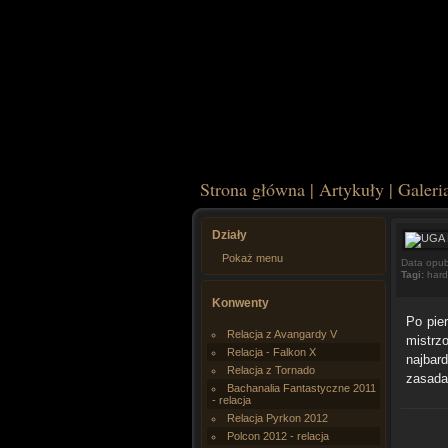
Strona główna
|
Artykuły
|
Galeri
Działy
Pokaż menu
Data opub
Tagi:
har
Konwenty
Po pie
Relacja z Avangardy V
mistrz
Relacja - Falkon X
najbar
Relacja z Tornado
zasada
Bachanalia Fantastyczne 2011
- relacja
Relacja Pyrkon 2012
Polcon 2012 - relacja