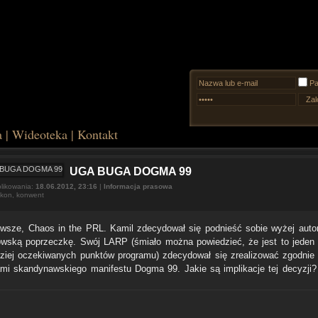
Pa
a
|
Wideoteka
|
Kontakt
UGA BUGA DOGMA 99
likowania:
18.06.2012, 23:16
|
Informacja prasowa
dkon
,
konwent
rwsze, Chaos in the PRL. Kamil zdecydował się podnieść sobie wyżej autor
owską poprzeczkę. Swój LARP (śmiało można powiedzieć, że jest to jeden
dziej oczekiwanych punktów programu) zdecydował się zrealizować zgodnie
mi skandynawskiego manifestu Dogma 99. Jakie są implikacje tej decyzji?