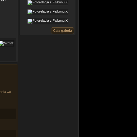
Cała galeria
rpnia we