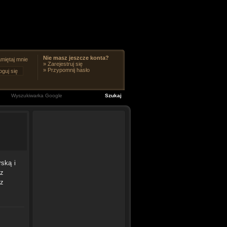
Nie masz jeszcze konta?
miętaj mnie
»
Zarejestruj się
»
Przypomnij hasło
ską i
 z
 z