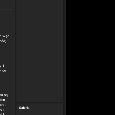
o więc
nów,
y i
y do
nu są
ten
ch i
Galeria
e i
NU.