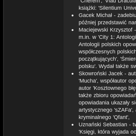
''Cherem', 'Vlad Dracul
książki: 'Silentium Unive
Gacek Michał - zadebiu
później przedstawić na
Maciejewski Krzysztof
m.in. w 'City 1: Antolog
Antologii polskich opow
współczesnych polskich
początkujących', 'Śmie
polsku'. Wydał także s
Skowroński Jacek - auto
'Mucha', współautor opo
autor 'Kosztownego błę
także zbioru opowiadań 
opowiadania ukazały si
artystycznego 'sZAFa', 
kryminalnego 'Qfant',
Uznański Sebastian - tw
'Księgi, która wyjada oc