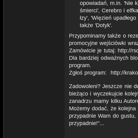
opowiadań, m.in. 'Nie k
śmierci', Cerebro i elfka
łzy', 'Więzień upadłego
także 'Dotyk'.
Przypominamy także o reze
promocyjne wejściówki wraz
Zamówicie je tutaj: http://
Dla bardziej odważnych blo
program.
Zgłoś program: http://krak
Zadowoleni? Jeszcze nie do
bieżąco i wyczekujcie kolej
zanadrzu mamy kilku Autoró
Możemy dodać, że kolejna
przypadnie Wam do gustu, k
przypadnie!"...