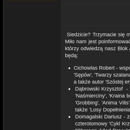
Siedzicie? Trzymacie się 
Miło nam jest poinformować
którzy odwiedzą nasz Blok A
będą:
Cichowlas Robert - współ
'Sępów', 'Twarzy szatan
a także autor 'Szóstej er
Dąbrowski Krzysztof - t
'Naśmierciny', 'Kraina 
'Grobbing', 'Anima Vilis
także 'Losy Dopełnienia
Domagalski Dariusz - z
czterotomowy 'Cykl Krz