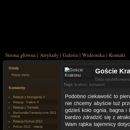
Strona główna
|
Artykuły
|
Galeria
|
Wideoteka
|
Kontakt
Działy
Goście Kr
Pokaż menu
Data opublikowani
Tagi:
krakon
,
konwent
Konwenty
Podobno ciekawość to pierw
Relacja z Avangardy V
nie chcemy abyście tuż prz
Relacja - Falkon X
Relacja z Tornado
gdzieś koło ognia, bagna i
Bachanalia Fantastyczne 2011
bardzo zdradzić się z atrak
- relacja
Relacja Pyrkon 2012
Wam rąbka tajemnicy dotyc
Polcon 2012 - relacja