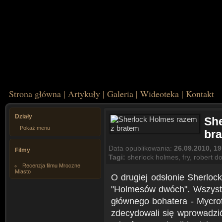
Strona główna
|
Artykuły
|
Galeria
|
Wideoteka
|
Kontakt
Działy
Sh
Pokaż menu
br
Data opublikowania:
26.09.2010, 19
Filmy
Tagi:
sherlock holmes
,
fry
,
robert do
Recenzja filmu Mroczne
Miasto
O drugiej odsłonie Sherlo
"Holmesów dwóch". Wszystk
głównego bohatera - Mycro
zdecydowali się wprowadzić