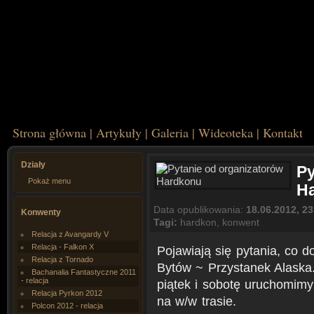
Strona główna
|
Artykuły
|
Galeria
|
Wideoteka
|
Kontakt
Działy
Py
Pokaż menu
H
Data opublikowania:
18.06.2012, 23
Konwenty
Tagi:
hardkon
,
konwent
Relacja z Avangardy V
Relacja - Falkon X
Pojawiają się pytania, co 
Relacja z Tornado
Bytów ~ Przystanek Alaska
Bachanalia Fantastyczne 2011
- relacja
piątek i sobotę uruchomimy
Relacja Pyrkon 2012
na w/w trasie.
Polcon 2012 - relacja