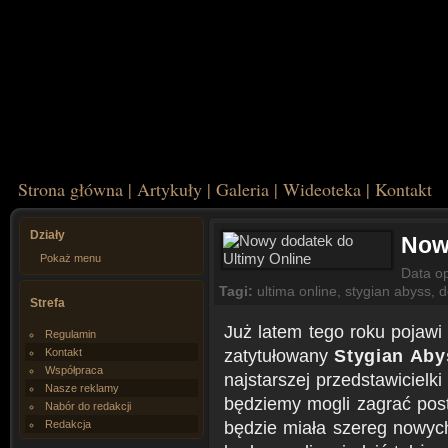
Strona główna
|
Artykuły
|
Galeria
|
Wideoteka
|
Kontakt
Działy
Now
Pokaż menu
Data o
Tagi:
ultima online
,
stygian abyss
,
d
Strefa
Już latem tego roku pojaw
Regulamin
zatytułowany
Stygian Aby
Kontakt
Współpraca
najstarszej przedstawicie
Nasze reklamy
będziemy mogli zagrać post
Nabór do redakcji
będzie miała szereg nowych
Redakcja