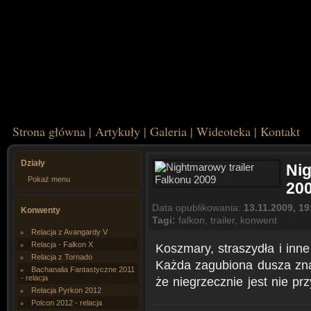
Strona główna
|
Artykuły
|
Galeria
|
Wideoteka
|
Kontakt
Działy
Nig
Pokaż menu
20
Data opublikowania:
13.11.2009, 19
Konwenty
Tagi:
falkon
,
trailer
,
konwent
Relacja z Avangardy V
Relacja - Falkon X
Koszmary, straszydła i inne
Relacja z Tornado
Każda zagubiona dusza znaj
Bachanalia Fantastyczne 2011
- relacja
że niegrzecznie jest nie pr
Relacja Pyrkon 2012
Polcon 2012 - relacja