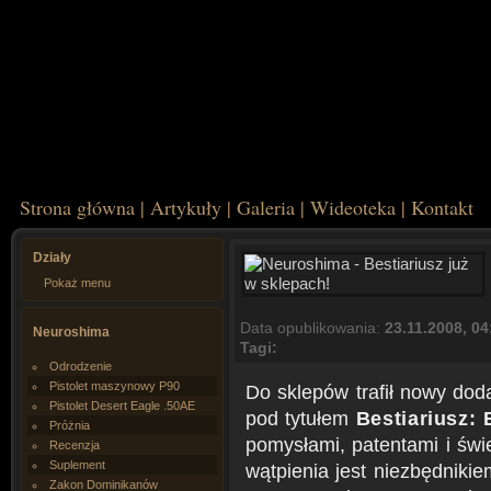
Strona główna
|
Artykuły
|
Galeria
|
Wideoteka
|
Kontakt
Działy
Pokaż menu
Data opublikowania:
23.11.2008, 04
Neuroshima
Tagi:
Odrodzenie
Pistolet maszynowy P90
Do sklepów trafił nowy dod
Pistolet Desert Eagle .50AE
pod tytułem
Bestiariusz: 
Próżnia
pomysłami, patentami i świ
Recenzja
Suplement
wątpienia jest niezbędniki
Zakon Dominikanów