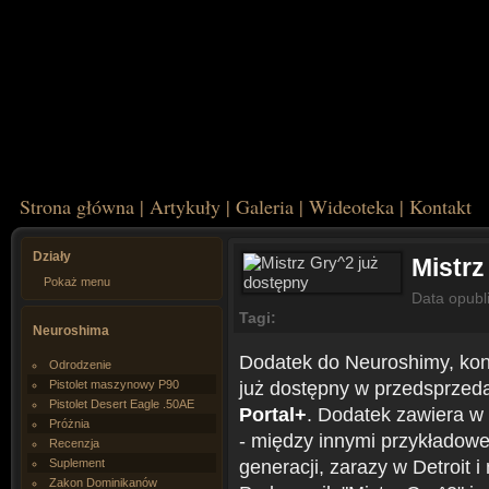
Strona główna
|
Artykuły
|
Galeria
|
Wideoteka
|
Kontakt
Działy
Mistrz
Pokaż menu
Data opubl
Tagi:
Neuroshima
Dodatek do Neuroshimy, konkr
Odrodzenie
już dostępny w przedsprzeda
Pistolet maszynowy P90
Pistolet Desert Eagle .50AE
Portal+
. Dodatek zawiera w
Próżnia
- między innymi przykładowe
Recenzja
generacji, zarazy w Detroit 
Suplement
Zakon Dominikanów