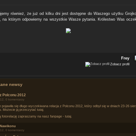
ujemy również, że już od kilku dni jest dostępne do Waszego użytku Groj
, na którym odpowiemy na wszystkie Wasze pytania. Królestwo Was oczek
Frey
Zobacz profil
zane newsy
 z Polconu 2012
12, 0 komentarzy
e pojawiła się długo wyczekiwana relacja z Polconu 2012, który odbył się w dniach 23-26 sie
u. Możecie ją przeczytać
tutaj
.
ą fotorelację zapraszamy na nasz fanpage -
tutaj
.
 Nawikonu
12, 0 komentarzy