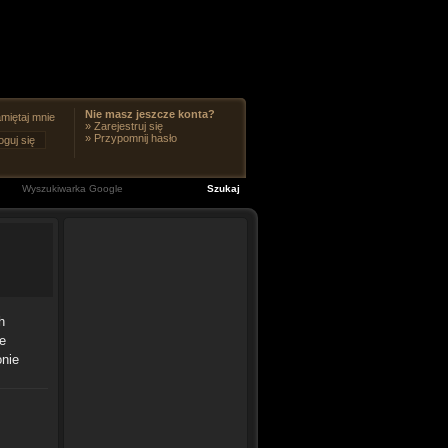
Nie masz jeszcze konta?
miętaj mnie
»
Zarejestruj się
»
Przypomnij hasło
h
ie
onie