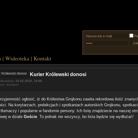
Pa
a
|
Wideoteka
|
Kontakt
Kurier Królewski donosi
likowania:
10.02.2010, 19:46
kon
,
konwent
zyjemność ogłosić, iż do Królestwa Grojkonu zawita rekordowa ilość znanyc
ości. Na korytarzach, prelekcjach i spotkaniach autorskich Grojkonu, spotkac
 tłumaczy i popularne w fandomie persony. Ich listę znajdziecie na naszej str
towej w dziale
Goście
. To jednak nie wszyscy, bo lista będzie się wydłużać!