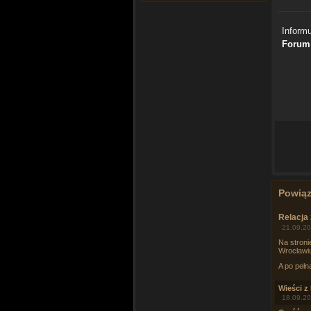
Inform
Forum
Powią
Relacja
21.09.20
Na stroni
Wrocławi
A po pełn
Wieści z
18.09.20