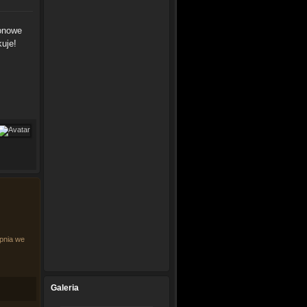
konowe
uje!
rpnia we
Galeria