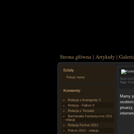
Strona główna
|
Artykuły
|
Galeri
Działy
Pokaż menu
Data opub
Tagi:
Groj
Konwenty
Mamy pr
Relacja z Avangardy V
osobist
Relacja - Falkon X
pisarzy,
Relacja z Tornado
interne
Bachanalia Fantastyczne 2011
- relacja
Relacja Pyrkon 2012
Polcon 2012 - relacja