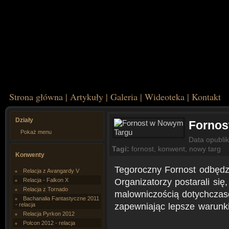
Strona główna
|
Artykuły
|
Galeria
|
Wideoteka
|
Kontakt
Działy
Fornos
Pokaż menu
Data opubli
Tagi:
fornost
,
konwent
,
nowy targ
Konwenty
Tegoroczny Fornost odbędz
Relacja z Avangardy V
Organizatorzy postarali si
Relacja - Falkon X
Relacja z Tornado
malowniczością dotychczas
Bachanalia Fantastyczne 2011
zapewniając lepsze warunk
- relacja
Relacja Pyrkon 2012
Polcon 2012 - relacja