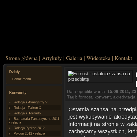
Strona główna
|
Artykuły
|
Galeria
|
Wideoteka
|
Kontakt
Działy
Pokaż menu
Data opublikowania:
15.06.2011, 23
Konwenty
Tagi:
fornost
,
konwent
,
akredytacja
Relacja z Avangardy V
Relacja - Falkon X
Ostatnia szansa na przedpł
Relacja z Tornado
jest wykupywanie akredytac
Bachanalia Fantastyczne 2011
- relacja
informacji na stronie w zak
Relacja Pyrkon 2012
zachęcamy wszystkich, któr
Polcon 2012 - relacja