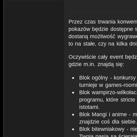
Przez czas trwania konwentu
pokazów będzie dostępne s
dostaną możliwość wygrawe
to na stałe, czy na kilka dni
Oczywiście cały event będz
gdzie m.in. znajdą się:
Blok ogólny - konkursy
turnieje w games-roomi
Blok wampirzo-wilkołac
programu, które strict
istotami.
Blok Mangi i anime - m
znajdzie coś dla siebie.
Blok bitewniakowy - ni
Twoją pasją są ścieraj