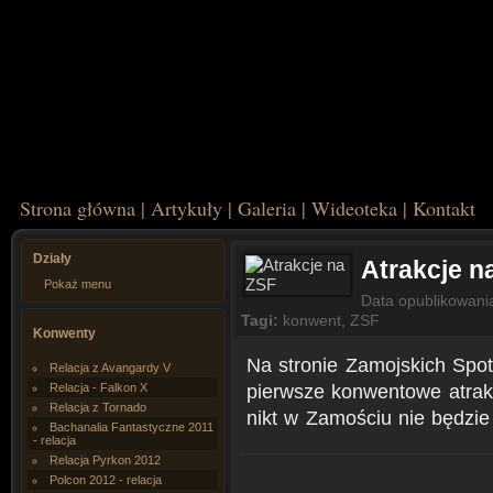
Strona główna
|
Artykuły
|
Galeria
|
Wideoteka
|
Kontakt
Działy
Atrakcje n
Pokaż menu
Data opublikowani
Tagi:
konwent
,
ZSF
Konwenty
Na stronie Zamojskich Spot
Relacja z Avangardy V
pierwsze konwentowe atrakc
Relacja - Falkon X
Relacja z Tornado
nikt w Zamościu nie będzie 
Bachanalia Fantastyczne 2011
- relacja
Relacja Pyrkon 2012
Polcon 2012 - relacja