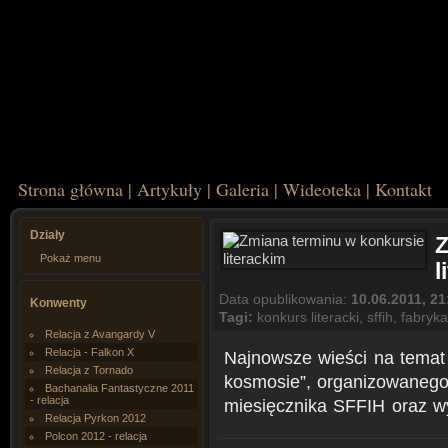
Strona główna
|
Artykuły
|
Galeria
|
Wideoteka
|
Kontakt
Działy
Z
Pokaż menu
l
Data opublikowania:
10.06.2011, 21
Konwenty
Tagi:
konkurs literacki
,
sffih
,
fabryka
Relacja z Avangardy V
Relacja - Falkon X
Najnowsze wieści na temat 
Relacja z Tornado
kosmosie”, organizowanego
Bachanalia Fantastyczne 2011
- relacja
miesięcznika SFFIH oraz w
Relacja Pyrkon 2012
Polcon 2012 - relacja