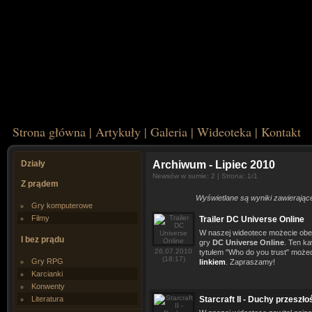
Strona główna
|
Artykuły
|
Galeria
|
Wideoteka
|
Kontakt
Działy
Archiwum
- Lipiec 2010
Newsów w sumie: 2 | Strona: 1/1
Z prądem
Wyświetlane są wyniki zawierające t
Gry komputerowe
Filmy
Trailer DC Universe Online
W naszej wideotece możecie obej
I bez prądu
gry
DC Universe Online
. Ten ka
26.07.2010
tytułem "Who do you trust" może
(18:17)
Gry RPG
linkiem
. Zapraszamy!
Karcianki
Konwenty
Literatura
Starcraft II - Duchy przeszło