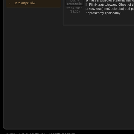
W naszej wideotece zawitał najno
Lista artykułów
II
. Filmik zatytułowany Ghost of 
22.07.2010
przeszłości) możecie obejrzeć 
(23:32)
Zapraszamy i polecamy!