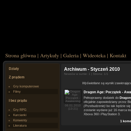
Strona główna
|
Artykuły
|
Galeria
|
Wideoteka
|
Kontakt
Działy
Archiwum
- Styczeń 2010
Newsów w sumie: 1 | Strona: 1/1
Z prądem
Wyświetlane są wyniki zawierające t
Gry komputerowe
Filmy
Dragon Age: Początek - Aw
Pełnoprawny dodatek do
Dragon
I bez prądu
oficjalnie zapowiedziany przez 
06.01.2010
(Przebudzenie)
bo tak będzie si
(13:21)
Gry RPG
zostanie wydane już 16 marca teg
Xboxa 360 i PlayStation 3.
Karcianki
Konwenty
1 kome
Literatura