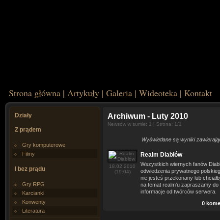
Strona główna
|
Artykuły
|
Galeria
|
Wideoteka
|
Kontakt
Działy
Archiwum
- Luty 2010
Newsów w sumie: 1 | Strona: 1/1
Z prądem
Wyświetlane są wyniki zawierają
Gry komputerowe
Filmy
Realm Diabłów
Wszystkich wiernych fanów Diab
18.02.2010
I bez prądu
odwiedzenia prywatnego polskiego
(19:04)
nie jesteś przekonany lub chciał
Gry RPG
na temat realm'u zapraszamy do 
informacje od twórców serwera.
Karcianki
Konwenty
0 kome
Literatura