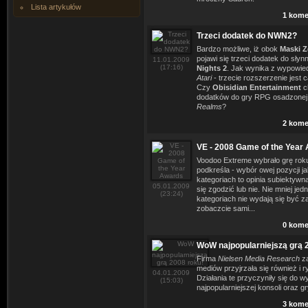
Lista artykułów
1 kome
Trzeci dodatek do NWN2?
Bardzo możliwe, iż obok
Maski Z
pojawi się trzeci dodatek do sły
11.01.2009
(17:16)
Nights 2
. Jak wynika z wypowie
Atari
- trzecie rozszerzenie jest
Czy
Obisidian Entertainment
ch
dodatków do gry RPG osadzone
Realms
?
2 kome
VE - 2008 Game of the Year
Voodoo Extreme wybrało grę rok
podkreśla - wybór owej pozycji j
kategoriach to opinia subiektywn
05.01.2009
się zgodzić lub nie. Nie mniej je
(23:24)
kategoriach nie wydają się być z
zobaczcie sami...
0 kome
WoW najpopularniejszą grą 
Firma
Nielsen Media Research
za
mediów przyjrzała się również i r
04.01.2009
Działania te przyczyniły się do wy
(15:03)
najpopularniejszej konsoli oraz 
3 kome