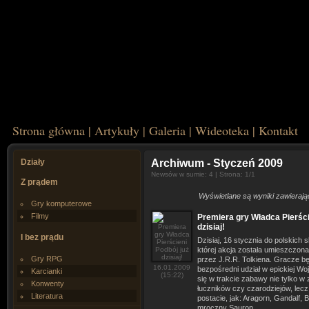
Strona główna
|
Artykuły
|
Galeria
|
Wideoteka
|
Kontakt
Działy
Archiwum
- Styczeń 2009
Newsów w sumie: 4 | Strona: 1/1
Z prądem
Wyświetlane są wyniki zawierają
Gry komputerowe
Filmy
Premiera gry Władca Pierści
dzisiaj!
I bez prądu
Dzisiaj, 16 stycznia do polskich 
której akcja została umieszczon
Gry RPG
przez J.R.R. Tolkiena. Gracze b
16.01.2009
bezpośredni udział w epickiej Woj
Karcianki
(15:22)
się w trakcie zabawy nie tylko w
Konwenty
łuczników czy czarodziejów, lecz
Literatura
postacie, jak: Aragorn, Gandalf,
mroczny Sauron.