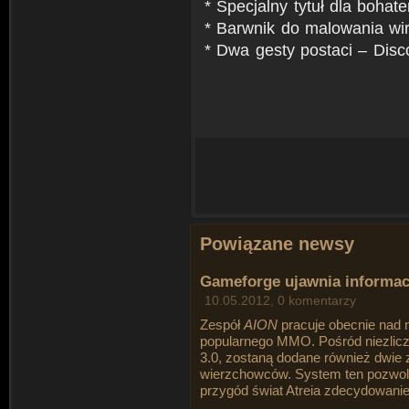
* Specjalny tytuł dla bohate
* Barwnik do malowania wir
* Dwa gesty postaci – Dis
Powiązane newsy
Gameforge ujawnia informacj
10.05.2012, 0 komentarzy
Zespół
AION
pracuje obecnie nad n
popularnego MMO. Pośród niezlic
3.0, zostaną dodane również dwie 
wierzchowców. System ten pozwo
przygód świat Atreia zdecydowanie 