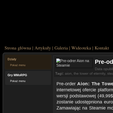
Strona główna
|
Artykuły
|
Galeria
|
Wideoteka
|
Kontakt
Działy
Pre-od
Pokaż menu
Data opubl
Tagi:
aion
,
the tower of eternity
,
st
Gry MMoRPG
Pokaż menu
Pre-order
Aion: The Towe
internetowej ofercie plat
wersji podstawowej (49,99$)
zostanie udostępniona euro
Zamawiając na Steamie moż