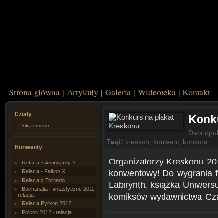
Strona główna
|
Artykuły
|
Galeria
|
Wideoteka
|
Kontakt
Działy
Konku
Pokaż menu
Data opu
Tagi:
kreskon
,
konwent
,
konkurs
Konwenty
Organizatorzy Kreskonu 201
Relacja z Avangardy V
konwentowy! Do wygrania f
Relacja - Falkon X
Relacja z Tornado
Labirynth, książka Uniwers
Bachanalia Fantastyczne 2011
komiksów wydawnictwa Cza
- relacja
Relacja Pyrkon 2012
Polcon 2012 - relacja