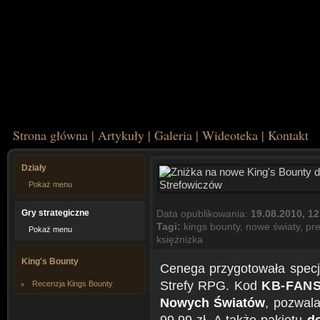
Strona główna
|
Artykuły
|
Galeria
|
Wideoteka
|
Kontakt
Działy
Pokaż menu
Gry strategiczne
Data opublikowania:
19.08.2010, 12
Tagi:
kings bounty
,
nowe światy
,
pre
Pokaż menu
księżnizka
King's Bounty
Cenega przygotowała specj
Strefy RPG. Kod
KB-FANS
Recenzja Kings Bounty
Nowych Światów
, pozwala
99,99 zł. A także pakietu
d