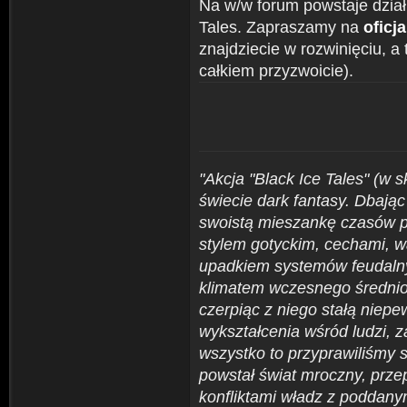
Na w/w forum powstaje dzia
Tales. Zapraszamy na
oficj
znajdziecie w rozwinięciu, a
całkiem przyzwoicie).
"Akcja "Black Ice Tales" (w 
świecie dark fantasy. Dbając
swoistą mieszankę czasów 
stylem gotyckim, cechami, 
upadkiem systemów feudalny
klimatem wczesnego średnio
czerpiąc z niego stałą niepe
wykształcenia wśród ludzi, z
wszystko to przyprawiliśmy 
powstał świat mroczny, prze
konfliktami władz z poddany