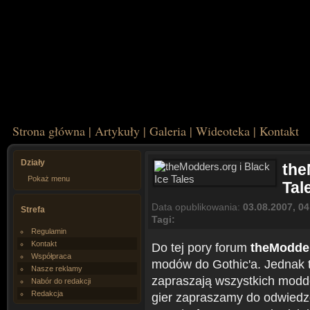
Strona główna
|
Artykuły
|
Galeria
|
Wideoteka
|
Kontakt
Działy
the
Pokaż menu
Tal
Data opublikowania:
03.08.2007, 04
Strefa
Tagi:
Regulamin
Kontakt
Do tej pory forum
theModde
Współpraca
modów do Gothic'a. Jednak t
Nasze reklamy
zapraszają wszystkich modde
Nabór do redakcji
Redakcja
gier zapraszamy do odwied