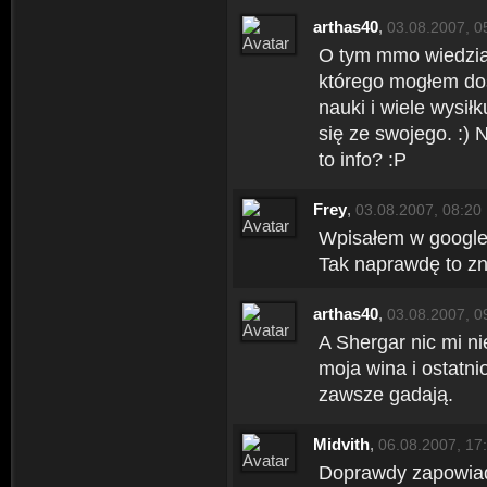
arthas40
,
03.08.2007, 0
O tym mmo wiedziałe
którego mogłem dos
nauki i wiele wysił
się ze swojego. :) 
to info? :P
Frey
,
03.08.2007, 08:20
Wpisałem w google
Tak naprawdę to zn
arthas40
,
03.08.2007, 0
A Shergar nic mi ni
moja wina i ostatni
zawsze gadają.
Midvith
,
06.08.2007, 17
Doprawdy zapowiada