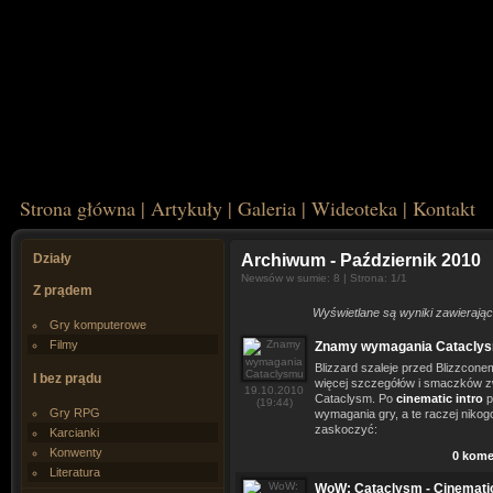
Strona główna
|
Artykuły
|
Galeria
|
Wideoteka
|
Kontakt
Działy
Archiwum
- Październik 2010
Newsów w sumie: 8 | Strona: 1/1
Z prądem
Wyświetlane są wyniki zawierając
Gry komputerowe
Filmy
Znamy wymagania Catacly
Blizzard szaleje przed Blizzcon
I bez prądu
więcej szczegółów i smaczków 
19.10.2010
Cataclysm. Po
cinematic intro
p
(19:44)
Gry RPG
wymagania gry, a te raczej nikog
zaskoczyć:
Karcianki
Konwenty
0 kome
Literatura
WoW: Cataclysm - Cinematic