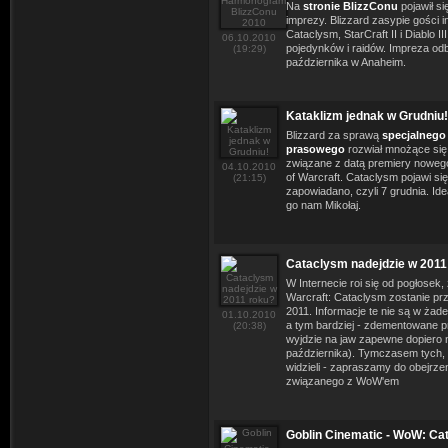
Na
stronie BlizzConu
pojawił si
imprezy. Blizzard zasypie gości 
Cataclysm, StarCraft II i Diablo I
06.10.2010
pojedynków i raidów. Impreza odb
(19:29)
października w Anaheim.
Kataklizm jednak w Grudniu!
Blizzard za sprawą
specjalnego
prasowego
rozwiał mnożące się o
związane z datą premiery noweg
04.10.2010
of Warcraft. Cataclysm pojawi się
(21:15)
zapowiadano, czyli 7 grudnia. Ide
go nam Mikołaj.
Cataclysm nadejdzie w 2011
W Internecie roi się od pogłosek,
Warcraft: Cataclysm zostanie pr
2011. Informacje te nie są w żad
01.10.2010
a tym bardziej - zdementowane p
(20:38)
wyjdzie na jaw zapewne dopiero n
października). Tymczasem tych, 
widzieli - zapraszamy do obejrze
związanego z WoW'em
Goblin Cinematic - WoW: Ca