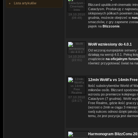
Lista artykułów
Blizzard upublicznił cinematic int
Cataclysm. Produkcję z najnowsz
sklepowych półkach powinien za
19.10.2010
grudnia, możecie obejrzeć w
nas
(08:49)
smaczków, z gry zapewne zostan
piątek na
Blizzconie
.
WoW wzniesiony do 4.0.1
Od wczoraj europejskie serwery 
działają na wersji 4.0.1. Pełną lis
14.10.2010
znajdziecie
na oficjalnym forum
(22:01)
również przygotować świat na n
12mln WoW'a vs 14mln Fre
Ilość subskrybentów World of Wa
milionów osób. Blizzard spodzie
wzrostu po premierze kolejnego r
07.10.2010
Cataclysm (7 grudnia). WoW wyd
(18:17)
Free Realms, gdzie ilość graczy 
(wzrost o 2mln w ciągu 3 miesięc
swój sukces odnosi dzięki jakośc
temu, że jest pozycja jest darmo
Harmonogram BlizzConu 20