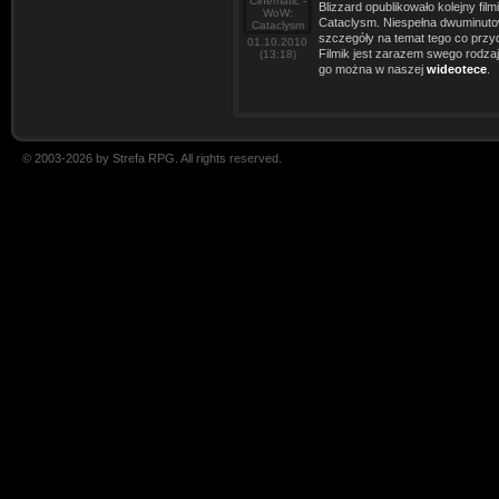
Blizzard opublikowało kolejny fi
Cataclysm. Niespełna dwuminuto
szczegóły na temat tego co przyd
01.10.2010
Filmik jest zarazem swego rodza
(13:18)
go można w naszej
wideotece
.
© 2003-2026 by Strefa RPG. All rights reserved.