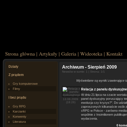
Strona główna
|
Artykuły
|
Galeria
|
Wideoteka
|
Kontakt
Działy
Archiwum
- Sierpień 2009
Newsów w sumie: 1 | Strona: 1/1
Z prądem
Wyświetlane są wyniki zawierające t
Gry komputerowe
Filmy
Relacja z panelu dyskusyjn
W dniu 21 lipca na czacie wortal
I bez prądu
panel dyskusyjny poruszający t
13.08.2009
(18:26)
ewolucja czy kryzys?". Do udział
Gry RPG
zaproszonych kilkanaście osób z
cRPG w Polsce - zarówno media, 
Karcianki
wspólnie z Insimilionem publikuj
Konwenty
wydarzenia.
Literatura
0 kome