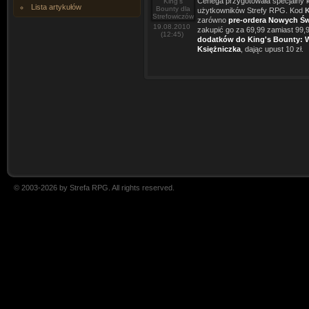
Cenega przygotowała specjalny 
Lista artykułów
użytkowników Strefy RPG. Kod
zarówno
pre-ordera Nowych Ś
19.08.2010
zakupić go za 69,99 zamiast 99,99
(12:45)
dodatków do King's Bounty: 
Księżniczka
, dając upust 10 zł.
© 2003-2026 by Strefa RPG. All rights reserved.