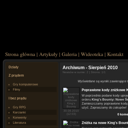
Strona główna
|
Artykuły
|
Galeria
|
Wideoteka
|
Kontakt
Działy
Archiwum
- Sierpień 2010
Newsów w sumie: 2 | Strona: 1/1
Z prądem
Wyświetlane są wyniki zawierające 
Gry komputerowe
Filmy
Poprawione kody zniżkowe K
W poprzednio podane kody upraw
I bez prądu
orderu
King's Bounty: Nowe Ś
Zamieszczamy poprawione kody, w
Gry RPG
użyć. Zapraszamy do zakupów!
30.08.2010
Karcianki
(12:03)
0 kome
Konwenty
Literatura
Zniżka na nowe King's Bount