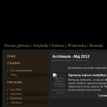
Strona główna
|
Artykuły
|
Galeria
|
Wideoteka
|
Kontakt
Działy
Archiwum
- Maj 2012
Newsów w sumie: 1 | Strona: 1/1
Z prądem
Wyświetlane są wyniki zawierając
Gry komputerowe
Filmy
Ogromny sukces modyfikacj
Bethesda Softworks, producent
S
I bez prądu
swoim Twiterze ogromną popula
stworzonych przez graczy do
Th
Gry RPG
Liczba pobrań robi wrażenie.
04.05.2012
(10:05)
Karcianki
1 kome
Konwenty
Literatura