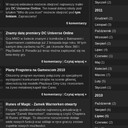
Styczeń
(2)
W naszej wideotece możecie obejrzeć najnowszy trailer
gry
DC Universe Online
. Ten kawał dobrej roboty pod
2011
10
tytułem "Who do you trust" możecie obejrzeć pod
tym
linkiem
. Zapraszamy!
Grudzień
(2)
0 komentarzy
Listopad
(3)
Październik
(2)
Znamy datę premiery DC Universe Online
Wrzesień
(2)
Gra MMO w świecie znanym z komiksów z Batmanem i
Supermanem zadebiutuje już 2 listopada tego roku. W tym
Sierpień
(2)
samym dniu zarówno na PC, jak i konsole Xbox 360 i
10
Lipiec
(4)
PlayStation 3. Ponadto już teraz można zapisywać się na
beta-testy gry.
Czerwiec
(1)
0 komentarzy
|
Czytaj więcej »
Maj
(1)
Kwiecień
(3)
Plany Frogstera na Gamescom 2010
Marzec
(7)
Obszerny program wystawy połączony ze specjalnymi
występami i konkursami strojów na scenie głównej,
Luty
(5)
obecnością top modelki Playboya Giny-Lisy i koncertem
na żywo metalowej kapeli Van Canto.
Styczeń
(1)
10
0 komentarzy
|
Czytaj więcej »
2010
Październik
(2)
Runes of Magic - Zamek Warnorken otwarty
Frogster opublikował właśnie najnowszą aktualizację o
Sierpień
(6)
nazwie "Zamek Warnorken", stanowiącą część Chaptera
Lipiec
(5)
III Runes of Magic. To obszerne rozszerzenie dodaje
10
wiele nowych funkcji oraz oddaje w ręce graczy zestaw
Czerwiec
(2)
zupełnie nowych możliwości.