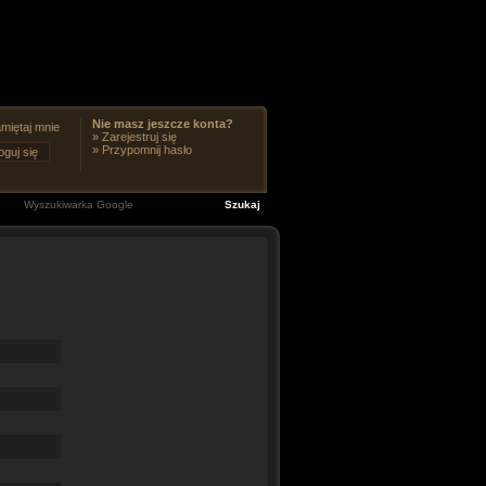
Nie masz jeszcze konta?
miętaj mnie
»
Zarejestruj się
»
Przypomnij hasło