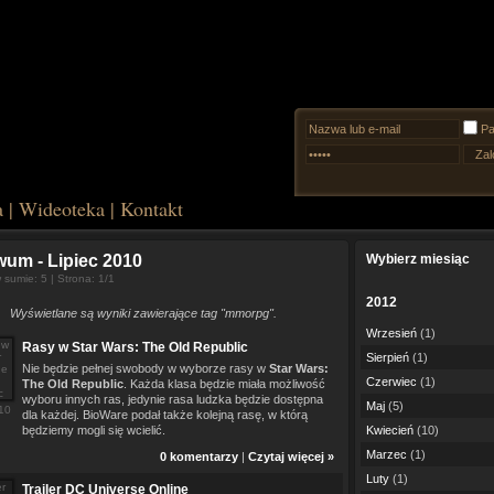
Pa
a
|
Wideoteka
|
Kontakt
iwum
- Lipiec 2010
Wybierz miesiąc
sumie: 5 | Strona: 1/1
2012
Wyświetlane są wyniki zawierające tag "mmorpg".
Wrzesień
(1)
Rasy w Star Wars: The Old Republic
Sierpień
(1)
Nie będzie pełnej swobody w wyborze rasy w
Star Wars:
Czerwiec
(1)
The Old Republic
. Każda klasa będzie miała możliwość
wyboru innych ras, jedynie rasa ludzka będzie dostępna
Maj
(5)
10
dla każdej. BioWare podał także kolejną rasę, w którą
będziemy mogli się wcielić.
Kwiecień
(10)
Marzec
(1)
0 komentarzy
|
Czytaj więcej »
Luty
(1)
Trailer DC Universe Online