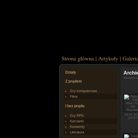
Strona główna
|
Artykuły
|
Galeri
Działy
Arch
Newsów w 
Z prądem
Gry komputerowe
Filmy
I bez prądu
26.07.20
Gry RPG
(18:37)
Karcianki
Konwenty
Literatura