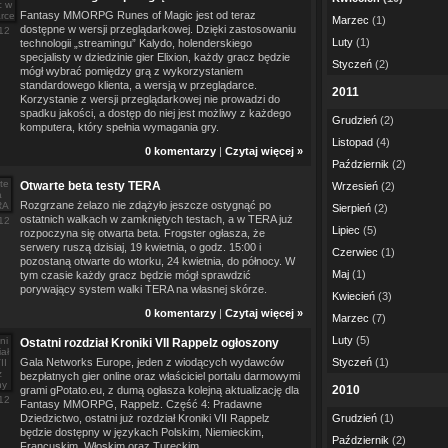
Fantasy MMORPG Runes of Magic jest od teraz
Marzec
(1)
dostępne w wersji przeglądarkowej. Dzięki zastosowaniu
12
Luty
(1)
technologii „streamingu” Kalydo, holenderskiego
specjalisty w dziedzinie gier Elixion, każdy gracz będzie
Styczeń
(2)
mógł wybrać pomiędzy grą z wykorzystaniem
standardowego klienta, a wersją w przeglądarce.
2011
Korzystanie z wersji przeglądarkowej nie prowadzi do
spadku jakości, a dostęp do niej jest możliwy z każdego
Grudzień
(2)
komputera, który spełnia wymagania gry.
Listopad
(4)
0 komentarzy
|
Czytaj więcej »
Październik
(2)
Otwarte beta testy TERA
Wrzesień
(2)
Rozgrzane żelazo nie zdążyło jeszcze ostygnąć po
Sierpień
(2)
ostatnich walkach w zamkniętych testach, a w TERA już
12
Lipiec
(5)
rozpoczyna się otwarta beta. Frogster ogłasza, że
serwery ruszą dzisiaj, 19 kwietnia, o godz. 15:00 i
Czerwiec
(1)
pozostaną otwarte do wtorku, 24 kwietnia, do północy. W
Maj
(1)
tym czasie każdy gracz będzie mógł sprawdzić
porywający system walki TERA na własnej skórze.
Kwiecień
(3)
0 komentarzy
|
Czytaj więcej »
Marzec
(7)
Luty
(5)
Ostatni rozdział Kroniki VII Rappelz ogłoszony
Gala Networks Europe, jeden z wiodących wydawców
Styczeń
(1)
bezpłatnych gier online oraz właściciel portalu darmowymi
2010
grami gPotato.eu, z dumą ogłasza kolejną aktualizację dla
12
Fantasy MMORPG, Rappelz. Część 4: Pradawne
Dziedzictwo, ostatni już rozdział Kroniki VII Rappelz
Grudzień
(1)
będzie dostępny w językach Polskim, Niemieckim,
Październik
(2)
Francuskim, Włoskim oraz Tureckim.