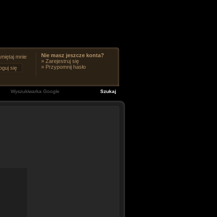
Nie masz jeszcze konta?
miętaj mnie
»
Zarejestruj się
»
Przypomnij hasło