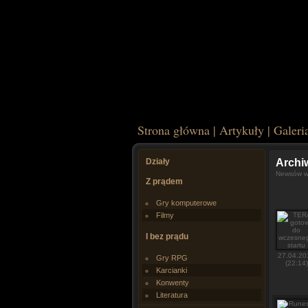
Strona główna
|
Artykuły
|
Galeri
Działy
Arch
Newsów w 
Z prądem
Gry komputerowe
Filmy
I bez prądu
27.04.20
Gry RPG
(22:14)
Karcianki
Konwenty
Literatura