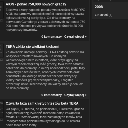
AION - ponad 750,000 nowych graczy
2008
Zaledwie cztery tygodnie po udanym przejściu MMORPG
AION na darmowy model płatności, europejski wydawca
Grudzień
(1)
ogłasza pierwszą partię figur. Od dnia premiery na
12
serwerach Gameforge zostało założonych już ponad 750
000 kont. Obecnie przybywa codziennie średnio 20 000
nowych użytkowników.
0 komentarzy
|
Czytaj więcej »
TERA zbliża się wielkimi krokami
Za dokładnie miesiąc serwery TERA zostaną otwarte dla
wszystkich zainteresowanych. Po udanych
12
weekendowych beta eventach, które przyciągały za
każdym razem większą ilość graczy, trwa teraz ostatnie
odliczanie do premiery. Z okazji nadchodzącej, piątej fazy
zamkniętych testów beta, otwartych testów beta oraz
headstartu, do którego dopuszczeni będą wszyscy,
którzy zamówili grę w przedsprzedaży, Frogster
prezentuje nowe screenshoty, na każdy dzień jeden, aż
do dnia premiery.
0 komentarzy
|
Czytaj więcej »
Czwarta faza zamkniętych testów beta TERA
Od piątku, 30 marca, do poniedziałku, 1 kwietnia, gracze
będą mieli okazję zwiedzić nieznane dotąd zakamarki
świata TERA w czwartej fazie zamkniętych testów beta.
12
Podwyższenie poziomu maksymalnego do 38 otwiera
nowe misje oraz lochy.