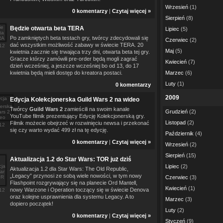
Wrzesień
(1)
0 komentarzy
|
Czytaj więcej »
Sierpień
(8)
Będzie otwarta beta TERA
Lipiec
(5)
Po zamkniętych beta testach gry, twórcy zdecydowali się
Czerwiec
(2)
dać wszystkim możliwość zabawy w świecie TERA. 20
12
Maj
(5)
kwietnia zacznie się trwająca trzy dni, otwarta beta tej gry.
Gracze którzy zamówili pre-order będą mogli zagrać
Kwiecień
(7)
dzień wcześniej, a jeszcze wcześniej bo od 13, do 17
kwietnia będą mieli dostęp do kreatora postaci.
Marzec
(6)
Luty
(1)
0 komentarzy
2009
Edycja Kolekcjonerska Guild Wars 2 na wideo
Twórcy
Guild Wars 2
zamieścili na swoim kanale
Grudzień
(2)
YouTube filmik prezentujący Edycję Kolekcjonerską gry.
Listopad
(2)
Filmik możecie obejrzeć w rozwinięciu newsa i przekonać
12
się czy warto wydać 499 zł na tę edycję.
Październik
(4)
0 komentarzy
|
Czytaj więcej »
Wrzesień
(2)
Sierpień
(15)
Aktualizacja 1.2 do Star Wars: TOR już dziś
Lipiec
(2)
Aktualizacja 1.2 dla Star Wars: The Old Republic,
„Legacy” przynosi ze sobą wiele nowości, w tym nowy
Czerwiec
(3)
Flashpoint rozgrywający się na planecie Ord Mantell,
Kwiecień
(1)
nowy Warzone i Operation toczący się w świecie Denova
12
oraz kolejne usprawnienia dla systemu Legacy. A to
Marzec
(3)
dopiero początek!
Luty
(2)
0 komentarzy
|
Czytaj więcej »
Styczeń
(9)