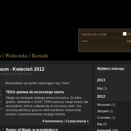
Pa
a
|
Wideoteka
|
Kontakt
iwum
- Kwiecień 2012
Wybierz miesiąc
sumie: 10 | Strona: 1/1
2013
Wyświetlane są wyniki zawierające tag "mmo".
Maj
(1)
TERA gotowa do wczesnego startu
2012
Długie oczekiwanie dobiega wreszcie końca. Za kilka
godzin, dokładnie o 15:00, TERA otworzy swoje bramy dla
Wrzesień
(1)
wszystkich, którzy załapali się na wczesny start. Już
12
wczoraj niektórzy gracze mieli możliwość stworzeniu
Sierpień
(1)
postaci i zarezerwowania swojego imienia.
Czerwiec
(1)
0 komentarzy
|
Czytaj więcej »
Maj
(5)
Runes of Magic w przeglądarce
Kwiecień
(10)