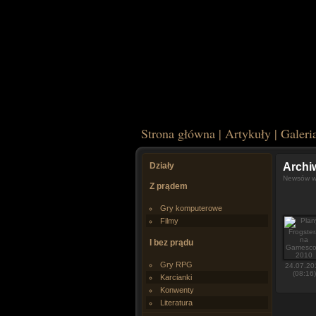
Strona główna
|
Artykuły
|
Galeri
Działy
Arch
Newsów w 
Z prądem
Gry komputerowe
Filmy
I bez prądu
Gry RPG
24.07.20
(08:16)
Karcianki
Konwenty
Literatura