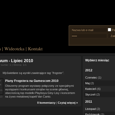
Pa
a
|
Wideoteka
|
Kontakt
iwum
- Lipiec 2010
Wybierz miesiąc
sumie: 1 | Strona: 1/1
2012
Wyświetlane są wyniki zawierające tag "frogster".
Czerwiec
(1)
Plany Frogstera na Gamescom 2010
Maj
(2)
Obszerny program wystawy połączony ze specjalnymi
Kwiecień
(6)
występami i konkursami strojów na scenie głównej,
obecnością top modelki Playboya Giny-Lisy i koncertem
Styczeń
(2)
na żywo metalowej kapeli Van Canto.
10
2011
0 komentarzy
|
Czytaj więcej »
Listopad
(2)
Październik
(1)