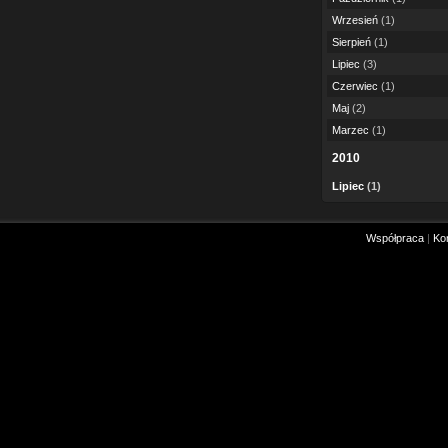
Wrzesień
(1)
Sierpień
(1)
Lipiec
(3)
Czerwiec
(1)
Maj
(2)
Marzec
(1)
2010
Lipiec
(1)
Współpraca
|
Ko