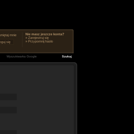
Nie masz jeszcze konta?
miętaj mnie
»
Zarejestruj się
»
Przypomnij hasło