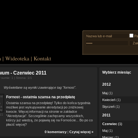
Pa
a
|
Wideoteka
|
Kontakt
iwum
- Czerwiec 2011
Wybierz miesiąc
sumie: 1 | Strona: 1/1
2012
Wyświetlane są wyniki zawierające tag "fornost".
Maj
(1)
Fornost - ostatnia szansa na przedpłatę
Kwiecień
(1)
Ostatnia szansa na przedpłatę! Tylko do końca tygodnia
Styczeń
(1)
możliwe jest wykupywanie akredytacji po zniżkowej
kwocie. Więcej informacji na stronie w zakładce
11
2011
"Akredytacja". Szczególnie zachęcamy wszystkich,
którzy już wiedzą, że pojawią się na Fornoście... Bo po co
Czerwiec
(1)
płacić więcej?
Maj
(1)
0 komentarzy
|
Czytaj więcej »
Marzec
(1)