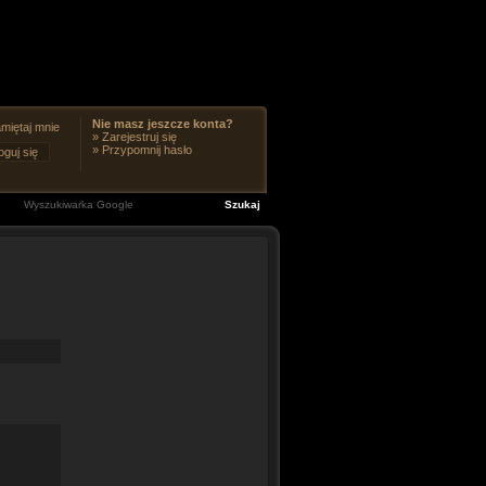
Nie masz jeszcze konta?
miętaj mnie
»
Zarejestruj się
»
Przypomnij hasło