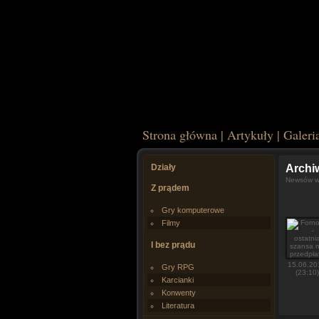
Strona główna
|
Artykuły
|
Galeri
Działy
Arch
Newsów w 
Z prądem
Gry komputerowe
Filmy
I bez prądu
15.06.20
Gry RPG
(23:10)
Karcianki
Konwenty
Literatura