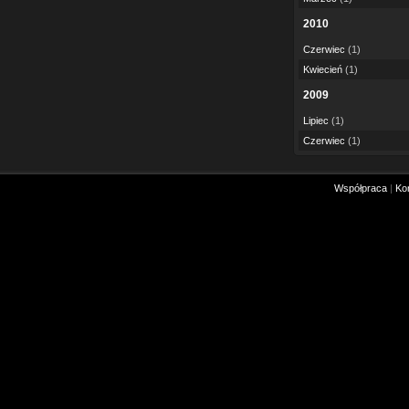
2010
Czerwiec
(1)
Kwiecień
(1)
2009
Lipiec
(1)
Czerwiec
(1)
Współpraca
|
Ko