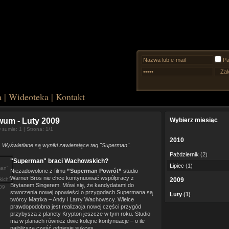
Pa
a
|
Wideoteka
|
Kontakt
iwum
- Luty 2009
Wybierz miesiąc
sumie: 1 | Strona: 1/1
2010
Wyświetlane są wyniki zawierające tag "Superman".
Październik
(2)
"Superman" braci Wachowskich?
Lipiec
(1)
Niezadowolone z filmu
”Superman Powrót”
studio
Warner Bros nie chce kontynuować współpracy z
2009
Brytanem Singerem. Mówi się, że kandydatami do
09
stworzenia nowej opowieści o przygodach Supermana są
Luty
(1)
twórcy Matrixa – Andy i Larry Wachowscy. Wielce
prawdopodobna jest realizacja nowej części przygód
przybysza z planety Krypton jeszcze w tym roku. Studio
ma w planach również dwie kolejne kontynuacje – o ile
najbliższa część odniesie sukces.