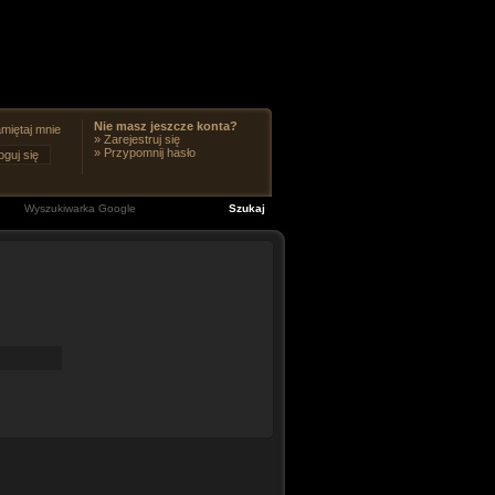
Nie masz jeszcze konta?
miętaj mnie
»
Zarejestruj się
»
Przypomnij hasło