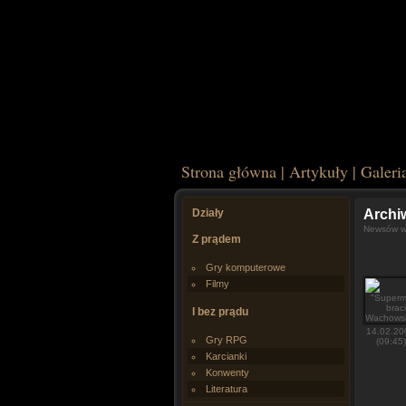
Strona główna
|
Artykuły
|
Galeri
Działy
Arch
Newsów w 
Z prądem
Gry komputerowe
Filmy
I bez prądu
14.02.20
Gry RPG
(09:45)
Karcianki
Konwenty
Literatura