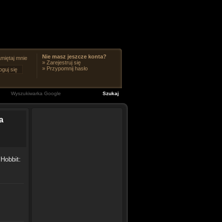
Nie masz jeszcze konta?
miętaj mnie
»
Zarejestruj się
»
Przypomnij hasło
a
 Hobbit: