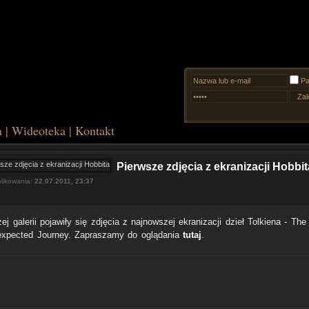
Pa
a
|
Wideoteka
|
Kontakt
Pierwsze zdjęcia z ekranizacji Hobbit
likowania:
22.07.2011, 23:37
j galerii pojawiły się zdjęcia z najnowszej ekranizacji dzieł Tolkiena - The
xpected Journey. Zapraszamy do oglądania
tutaj
.