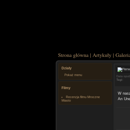
Strona główna
|
Artykuły
|
Galeri
Działy
Pokaż menu
Data opub
Tagi:
Filmy
W nasze
Recenzja filmu Mroczne
An Une
Miasto