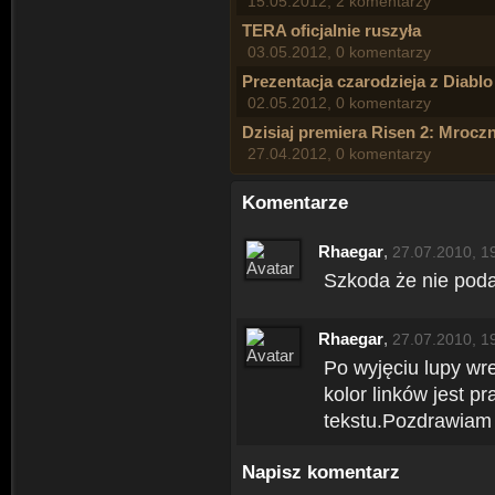
15.05.2012, 2 komentarzy
TERA oficjalnie ruszyła
03.05.2012, 0 komentarzy
Prezentacja czarodzieja z Diablo
02.05.2012, 0 komentarzy
Dzisiaj premiera Risen 2: Mroc
27.04.2012, 0 komentarzy
Komentarze
Rhaegar
,
27.07.2010, 1
Szkoda że nie podan
Rhaegar
,
27.07.2010, 1
Po wyjęciu lupy wr
kolor linków jest pr
tekstu.Pozdrawiam
Napisz komentarz