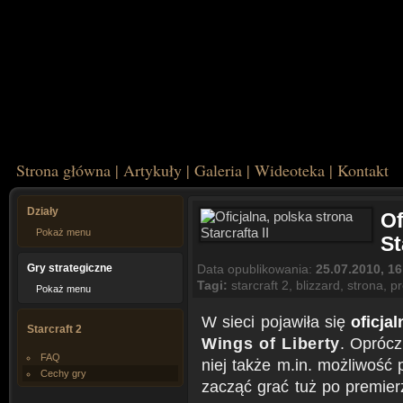
Strona główna
|
Artykuły
|
Galeria
|
Wideoteka
|
Kontakt
Działy
Of
Pokaż menu
St
Gry strategiczne
Data opublikowania:
25.07.2010, 16
Tagi:
starcraft 2
,
blizzard
,
strona
,
p
Pokaż menu
W sieci pojawiła się
oficja
Starcraft 2
Wings of Liberty
. Oprócz
FAQ
niej także m.in. możliwość 
Cechy gry
zacząć grać tuż po premierz