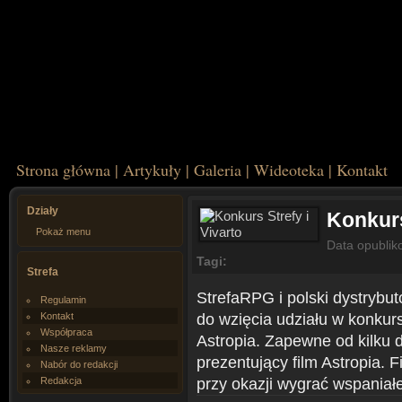
Strona główna
|
Artykuły
|
Galeria
|
Wideoteka
|
Kontakt
Działy
Konkurs
Pokaż menu
Data opublik
Tagi:
Strefa
StrefaRPG i polski dystrybut
Regulamin
do wzięcia udziału w konkurs
Kontakt
Współpraca
Astropia. Zapewne od kilku d
Nasze reklamy
prezentujący film Astropia. 
Nabór do redakcji
przy okazji wygrać wspaniał
Redakcja