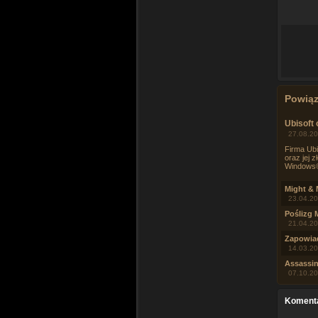
Powią
Ubisoft
27.08.20
Firma Ubi
oraz jej 
Windows®
Might & 
23.04.20
Poślizg 
21.04.20
Zapowiad
14.03.20
Assassin
07.10.20
Koment