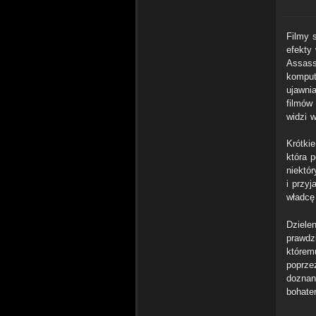
Filmy 
efekty
Assass
komput
ujawni
filmów
widzi 
Krótkie
która 
niektó
i przy
władcę
Dziele
prawdz
którem
poprze
doznan
bohate