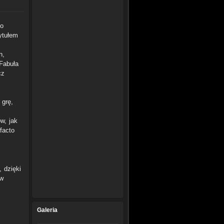
ło
ytułem
h,
Fabuła
cz
 grę,
w, jak
facto
 dzięki
ów
Galeria