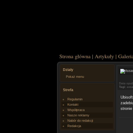
Strona główna
|
Artykuły
|
Galeri
Działy
Pokaż menu
Data opub
Tagi:
assa
Strefa
Ubisof
Regulamin
zadebi
Kontakt
stroni
Współpraca
Nasze reklamy
Nabór do redakcji
Redakcja