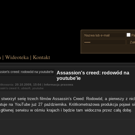
Pa
a
|
Wideoteka
|
Kontakt
Assassion's creed: rodowód na
youtube'ie
likowania:
20.10.2009, 15:04
|
Informacja prasowa
ssin's creed II
,
ubisoft
,
youtube
t stworzył serię trzech filmów Assassin’s Creed: Rodowód, a pierwszy z nic
utuje na YouTube już 27 października. Krótkometrażowa produkcja pojawi s
e głównej serwisu w ośmiu krajach i będzie tam widoczna przez całą dobę.