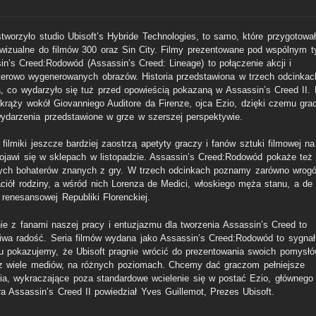
stworzyło studio Ubisoft’s Hybride Technologies, to samo, które przygotowa
 wizualne do filmów 300 oraz Sin City. Filmy prezentowane pod wspólnym t
in’s Creed:Rodowód (Assassin’s Creed: Lineage) to połączenie akcji i
erowo wygenerowanych obrazów. Historia przedstawiona w trzech odcinkac
a, co wydarzyło się tuż przed opowieścią pokazaną w Assassin’s Creed II. 
 krąży wokół Giovanniego Auditore da Firenze, ojca Ezio, dzięki czemu gra
wydarzenia przedstawione w grze w szerszej perspektywie.
 filmiki jeszcze bardziej zaostrzą apetyty graczy i fanów sztuki filmowej na
pojawi się w sklepach w listopadzie. Assassin’s Creed:Rodowód pokaże też
rych bohaterów znanych z gry. W trzech odcinkach poznamy zarówno wrogó
jaciół rodziny, a wśród nich Lorenza de Medici, włoskiego męża stanu, a de 
 renesansowej Republiki Florenckiej.
nie z fanami naszej pracy i entuzjazmu dla tworzenia Assassin’s Creed to
iwa radość. Seria filmów wydana jako Assassin’s Creed:Rodowód to sygnał,
u pokazujemy, że Ubisoft pragnie wrócić do prezentowania swoich pomysł
z wiele mediów, na różnych poziomach. Chcemy dać graczom pełniejsze
ia, wykraczające poza standardowe wcielenie się w postać Ezio, głównego
ra Assassin’s Creed II powiedział Yves Guillemot, Prezes Ubisoft.