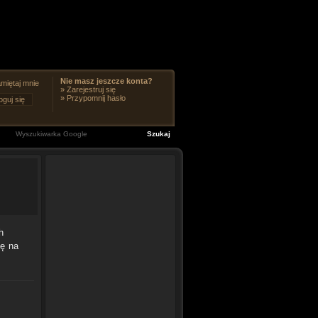
Nie masz jeszcze konta?
miętaj mnie
»
Zarejestruj się
»
Przypomnij hasło
h
ię na