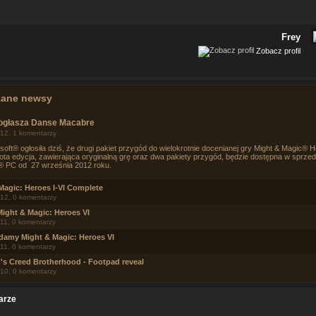
Frey
Zobacz profil
zane newsy
 ogłasza Danse Macabre
12, 1 komentarzy
soft® ogłosiła dziś, że drugi pakiet przygód do wielokrotnie docenianej gry Might & Magic® 
złota edycja, zawierająca oryginalną grę oraz dwa pakiety przygód, będzie dostępna w sprze
 PC od 27 września 2012 roku.
Magic: Heroes I-VI Complete
12, 0 komentarzy
Might & Magic: Heroes VI
11, 0 komentarzy
amy Might & Magic: Heroes VI
11, 0 komentarzy
's Creed Brotherhood - Footpad reveal
10, 0 komentarzy
arze