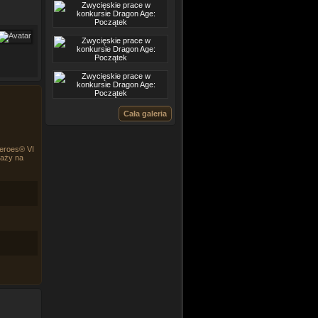
Cała galeria
Heroes® VI
daży na