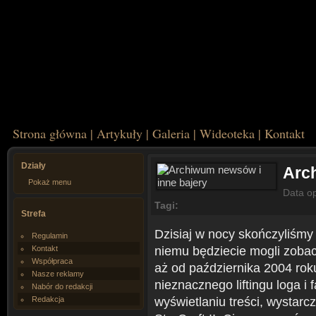
Strona główna
|
Artykuły
|
Galeria
|
Wideoteka
|
Kontakt
Działy
Arc
Pokaż menu
Data o
Tagi:
Strefa
Dzisiaj w nocy skończyliśm
Regulamin
niemu będziecie mogli zoba
Kontakt
Współpraca
aż od października 2004 rok
Nasze reklamy
nieznacznego liftingu loga i
Nabór do redakcji
wyświetlaniu treści, wystarcz
Redakcja