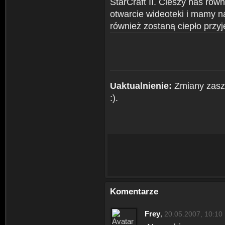
StarCraft II. Cieszy nas równ
otwarcie wideoteki i mamy n
również zostaną ciepło przyj
Uaktualnienie:
Zmiany zaszł
:).
Komentarze
Frey
,
20.05.2007, 10:10