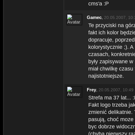
cms'a :P
Gamec
,
20.05.2007, 10:
Te przyciski na gó
fakt ich kolor będz
dopracuje, poprzed
kolorystycznie ;). 
czasach, konkretni
były zapisywane w 
miał chwilkę czasu t
najistotniejsze.
Frey
,
20.05.2007, 10:49
Strefa ma 37 lat...
Fakt logo trzeba ja
zmienić delikatnie
pasują, choć moze 
byc dobrze widoczn
(chyba pierwszy raz