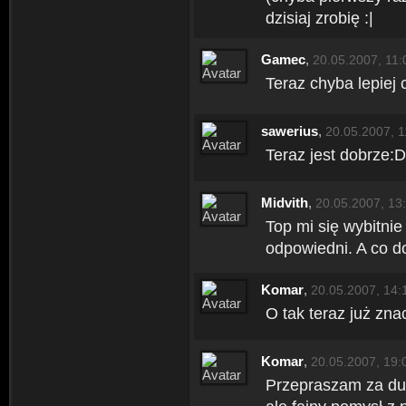
dzisiaj zrobię :|
Gamec
,
20.05.2007, 11:
Teraz chyba lepiej 
sawerius
,
20.05.2007, 1
Teraz jest dobrze:D
Midvith
,
20.05.2007, 13
Top mi się wybitnie 
odpowiedni. A co d
Komar
,
20.05.2007, 14:
O tak teraz już znac
Komar
,
20.05.2007, 19:
Przepraszam za dub