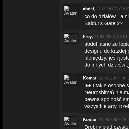
abdel
,
21.05.2007, 00:3
co do działów - a ni
Baldur's Gate 2?
Frey
,
21.05.2007, 08:01
abdel jasne że lep
designu do kazdej
pieniędzy, jeśli je
do innych działów ;
Komar
,
21.05.2007, 08:
IMO takie osobne st
Neuroshima) nie ma
pewną spójność str
wszystkie arty, trz
Komar
,
21.05.2007, 16:
Drobny błąd czysto