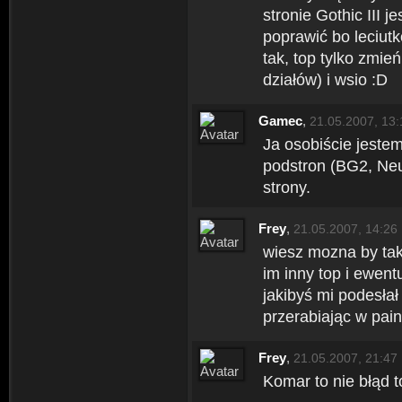
stronie Gothic III j
poprawić bo leciut
tak, top tylko zmie
działów) i wsio :D
Gamec
,
21.05.2007, 13:
Ja osobiście jeste
podstron (BG2, Neu
strony.
Frey
,
21.05.2007, 14:26
wiesz mozna by tak
im inny top i ewent
jakibyś mi podesłał
przerabiając w pain
Frey
,
21.05.2007, 21:47
Komar to nie błąd t