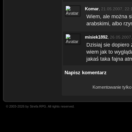
Komar
,
21.05.2007, 22:
Wiem, ale można si
arabskimi, albo rzy
misiek1892
,
26.05.2007
Dzisiaj sie dopiero
wiem jak to wygląda
jakaś taka fajna at
Napisz komentarz
Komentowanie tylko
© 2003-2026 by Strefa RPG. All rights reserved.