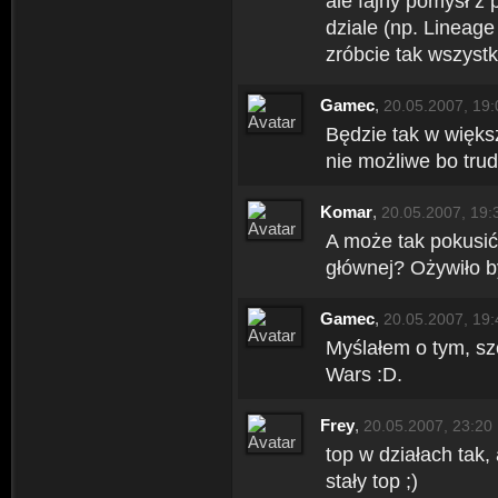
ale fajny pomysł z
dziale (np. Lineage
zróbcie tak wszystk
Gamec
,
20.05.2007, 19:
Będzie tak w większ
nie możliwe bo trud
Komar
,
20.05.2007, 19:
A może tak pokusić
głównej? Ożywiło b
Gamec
,
20.05.2007, 19:
Myślałem o tym, szc
Wars :D.
Frey
,
20.05.2007, 23:20
top w działach tak,
stały top ;)