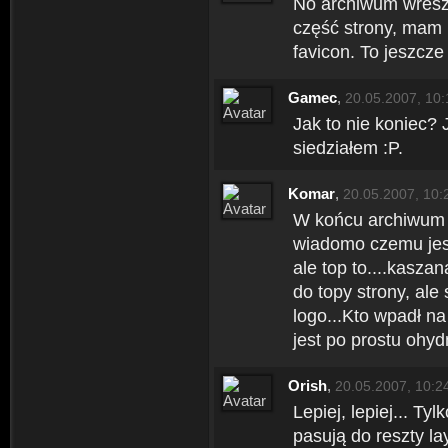
No archiwum wreszc
część strony, mam 
favicon. To jeszcze 
Gamec
,
20.05.2007, 10:
Jak to nie koniec? 
siedziałem :P.
Komar
,
20.05.2007, 10:
W końcu archiwum -
wiadomo czemu jest
ale top to....kasza
do topy strony, ale
logo...Kto wpadł n
jest po prostu ohyd
Orish
,
20.05.2007, 10:2
Lepiej, lepiej... Ty
pasują do reszty la