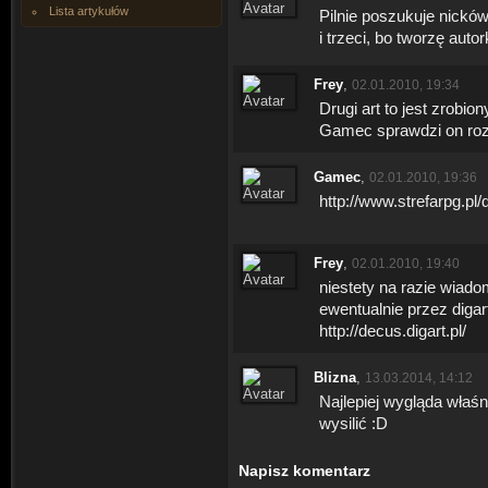
Lista artykułów
Pilnie poszukuje nicków 
i trzeci, bo tworzę autork
Frey
,
02.01.2010, 19:34
Drugi art to jest zrobio
Gamec sprawdzi on rozw
Gamec
,
02.01.2010, 19:36
http://www.strefarpg.pl
Frey
,
02.01.2010, 19:40
niestety na razie wiado
ewentualnie przez digar
http://decus.digart.pl/
Blizna
,
13.03.2014, 14:12
Najlepiej wygląda właśnie
wysilić :D
Napisz komentarz