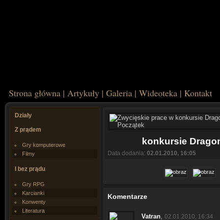
Strona główna
|
Artykuły
|
Galeria
|
Wideoteka
|
Kontakt
Działy
Z prądem
konkursie Drago
Gry komputerowe
Data dodania:
02.01.2010, 16:05
Filmy
I bez prądu
Gry RPG
Karcianki
Komentarze
Konwenty
Literatura
Vatran
,
02.01.2010, 16:34